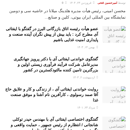
توسط
امیرحسین فتحی
فروردین ۲۳, ۱۴۰۴
0
محسن امینی، رئیس هیأت مدیره هلدینگ میلانا در حاشیه سی و دومین
نمایشگاه بین المللی ایران بیوتی، کلین و صنایع...
عضو هیأت رئیسه اتاق بازرگانی البرز در گفتگو با ایفتاتی
آی مطرح کرد : باید بیش از پیش نگران آینده صنعت و
پایداری امنیت غذایی باشیم
بهمن ۱۴, ۱۴۰۳
گفتگوی خواندنی ایفتاتی آی با دکتر پرویز جهانگیری
مدیرعامل شرکت فرآیند فرآوری زیستی اولین و
بزرگترین تامین کننده مالتودکسترین در کشور
اردیبهشت ۲, ۱۴۰۳
روایت خواندنی ایفتاتی آی ، از زندگی و کار و علایق حاج
آقا صمد رسولوی ، کارآفرین نام آشنا و موفق صنعت
غذا
مرداد ۲۳, ۱۴۰۱
گفتگوی اختصاصی ایفتاتی آی با مهندس حیدر توکلی
شانجانی / انتظارم از رئیس جمهور ، حمایت واقعی و