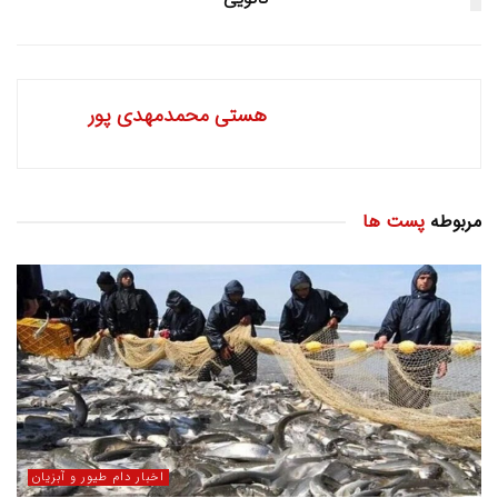
هستی محمدمهدی پور
مربوطه
پست ها
اخبار دام طیور و آبزیان