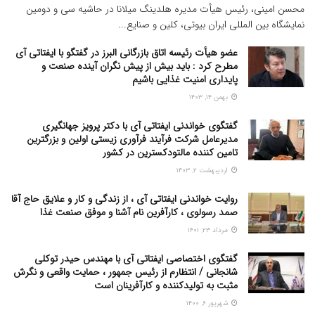
محسن امینی، رئیس هیأت مدیره هلدینگ میلانا در حاشیه سی و دومین
نمایشگاه بین المللی ایران بیوتی، کلین و صنایع...
عضو هیأت رئیسه اتاق بازرگانی البرز در گفتگو با ایفتاتی آی
مطرح کرد : باید بیش از پیش نگران آینده صنعت و
پایداری امنیت غذایی باشیم
بهمن ۱۴, ۱۴۰۳
گفتگوی خواندنی ایفتاتی آی با دکتر پرویز جهانگیری
مدیرعامل شرکت فرآیند فرآوری زیستی اولین و بزرگترین
تامین کننده مالتودکسترین در کشور
اردیبهشت ۲, ۱۴۰۳
روایت خواندنی ایفتاتی آی ، از زندگی و کار و علایق حاج آقا
صمد رسولوی ، کارآفرین نام آشنا و موفق صنعت غذا
مرداد ۲۳, ۱۴۰۱
گفتگوی اختصاصی ایفتاتی آی با مهندس حیدر توکلی
شانجانی / انتظارم از رئیس جمهور ، حمایت واقعی و نگرش
مثبت به تولیدکننده و کارآفرینان است
شهریور ۶, ۱۴۰۰