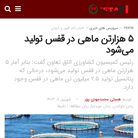
Home
سرویس های خبری
اخبار دام طیور و آبزیان
۵ هزارتن ماهی در قفس تولید
می‌شود
رئیس کمیسیون کشاورزی اتاق تعاون گفت: بنابر آمار ۵
هزارتن ماهی در قفس تولید می‌شود، درحالی که
پتانسیل تولید ۲.۵ میلیون تن ماهی در قفس وجود
دارد.
توسط
هستی محمدمهدی پور
شهریور ۵, ۱۴۰۳
زمان خواندن: زمان موردنیاز برای مطالعه: 1 دقیقه