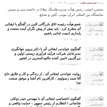
توسط
امیرحسین فتحی
فروردین ۲۳, ۱۴۰۴
0
محسن امینی، رئیس هیأت مدیره هلدینگ میلانا در حاشیه سی و دومین
نمایشگاه بین المللی ایران بیوتی، کلین و صنایع...
عضو هیأت رئیسه اتاق بازرگانی البرز در گفتگو با ایفتاتی
آی مطرح کرد : باید بیش از پیش نگران آینده صنعت و
پایداری امنیت غذایی باشیم
بهمن ۱۴, ۱۴۰۳
گفتگوی خواندنی ایفتاتی آی با دکتر پرویز جهانگیری
مدیرعامل شرکت فرآیند فرآوری زیستی اولین و
بزرگترین تامین کننده مالتودکسترین در کشور
اردیبهشت ۲, ۱۴۰۳
روایت خواندنی ایفتاتی آی ، از زندگی و کار و علایق حاج
آقا صمد رسولوی ، کارآفرین نام آشنا و موفق صنعت
غذا
مرداد ۲۳, ۱۴۰۱
گفتگوی اختصاصی ایفتاتی آی با مهندس حیدر توکلی
شانجانی / انتظارم از رئیس جمهور ، حمایت واقعی و