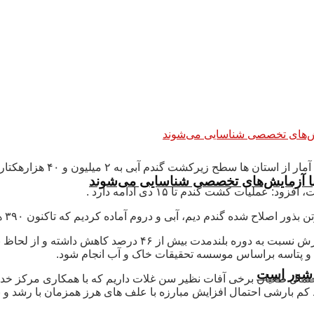
 به ۲ میلیون و ۴۰ هزارهکتار و گندم دیم ۴ میلیون رسیده است‌‌.
 با آزمایش‌های تخصصی شناسایی می‌شوند
یات کشت گندم تا ۱۵ دی ادامه دارد .
مجری طرح گندم افزود: بنابر پیش بینی سازمان هواشناسی میزان
 پتاسه براساس موسسه تحقیقات خاک و آب انجام شود.
تمال طغیان برخی آفات نظیر سن غلات داریم که با همکاری مرکز خدما
 بارشی احتمال افزایش مبارزه با علف های هرز همزمان با رشد و ن