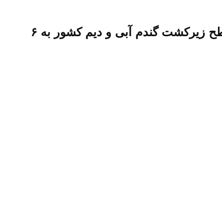
مجری طرح گندم وزارت جهاد گفت: براساس آمار از ابتدای سال زراعی تاکنون مجموع سطح زیرکشت گندم آبی و دیم کشور به ۶