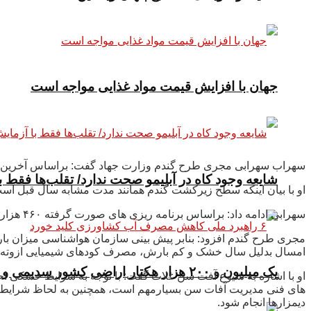
جهان با افزایش قیمت مواد غذایی مواجه است
سهراب سهرابی مجری طرح گندم وزارت جهاد گفت: براساس آخرین آمار از استان ها سطح زیرکشت گندم آبی
شایعه وجود کاه در آبلیمو صحت ندارد/ تقلب‌ها فقط
او با بیان اینکه سطح زیرکشت گندم همانند مدت مشابه سال قبل است، افزود: عمل
سهرابی ادامه داد: براساس برنامه ریزی های صورت گرفته ۴۶۰ هزارتن بذور اصلاح شده گندم دیم، آبی و دروم آماده کردیم که تاکنون ۳۹۰ هزارتن توزیع شد و مابقی بذور در اقلیم گرم توزیع می شود.
امسال بدلیل سال خشک و کم بارش، مصرف کودهای شیمیایی ازوته و
یک میلیون و ۲۰۰ هزار هکتار اراضی کشور سدیمی و شور است
او با اشاره به شیوع آفت سن غلات گفت: با توجه به شرایط خشکی اح
های فنی مدیریت آفات سن بسیارمهم است، همچنین به لحاظ شرایط کم
دیمزارها انجام شود.