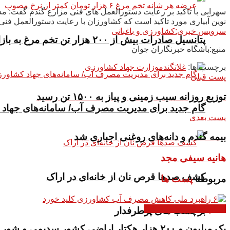
سهرابی با تاکید بر رعایت دستورالعمل های فنی مزارع گندم گفت: مدی
نوین آبیاری مورد تاکید است که کشاورزان با رعایت دستورالعمل فنی
سرویس خبری:کشاورزی و باغبانی
پتانسیل صادرات بیش از ۲۰۰ هزار تن تخم مرغ به بازار‌های هدف داریم
منبع:باشگاه خبرنگاران جوان
برچسب ها:
غلات
گندم
وزارت جهاد کشاورزی
پست قبلی
توزیع روزانه سیب زمینی و پیاز به ۱۵۰۰ تن رسید
گام جدید برای مدیریت مصرف آب/ سامانه‌های جهاد 
پست بعدی
بیمه گندم و دانه‌های روغنی اجباری شد
هانیه سیفی مجد
کشف صدها قرص نان از خانه‌ای در اراک
مربوطه
پست ها
اخبار کشاورزی و باغبانی
برچسب های پرطرفدار
یک میلیون و ۲۰۰ هزار هکتار اراضی کشور سدیمی و شور است