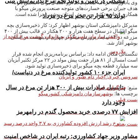
مشکلی در تامین و تولید تخم مرغ نداریم/پیش بینی
وی یادآورشد: برنامه بیمه پست لارو امسال برای نخستین بار با
هدف جبران برخی خسارت‌های متوجه صنعت پرورش میگو با
همکاری اتحادیه تکثیر و پرورش استان بوشهر اجرا شده است.
تولید ۹۵ هزار تن تخم مرغ در مرداد
مدیرکل دامپزشکی استان بوشهر اظهار کرد: کار ذخیره‌سازی بچه
میگو امسال در سطح هفت هزار و ۲۰۰ هکتار در قالب بیش از ۴۰۰
مزرعه در ۱۲ سایت پرورش میگو از چهارم اردیبهشت در استان
بوشهر آغاز شد.
تنگستانی مکان ادامه داد: براساس برنامه‌ریزی انجام شده قرار
است امسال از ۸۱ هزار جفت پیش مولد در ۲۲ مرکز تکثیر آبزیان
سه میلیارد قطعه بچه میگو برای ذخیره‌سازی تولید شود.
ایران جزء ۱۰ کشور تولیدکننده مرغ در دنیاست/
سرویس خبری: اخبار دام طیور و آبزیان
پتانسیل صادرات بیش از ۳۰۰ هزار تن مرغ در سال
منبع:
خبرگزاری ایرنا
برچسب ها:
بوشهر
سازمان دامپزشکی کشور
میگو
پست قبلی
وجود دارد
افزایش ۷۷ درصدی خرید محصول گندم در رامهرمز
پست بعدی
مشاور وزیر جهاد کشاورزی: رتبه ایران در شاخص امنیت