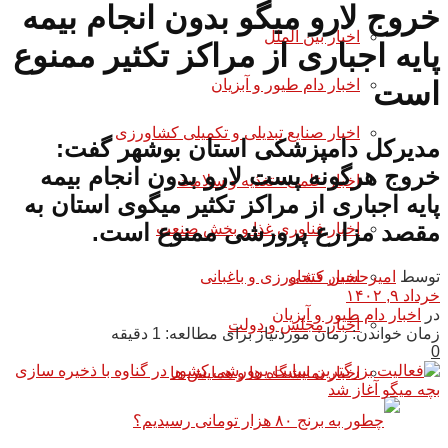
خروج لارو میگو بدون انجام بیمه
اخبار بین الملل
پایه اجباری از مراکز تکثیر ممنوع
اخبار دام طیور و آبزیان
است
اخبار صنایع تبدیلی و تکمیلی کشاورزی
مدیرکل دامپزشکی استان بوشهر گفت:
خروج هرگونه پست لارو بدون انجام بیمه
اخبار علمی - تغذیه و سلامت
پایه اجباری از مراکز تکثیر میگوی استان به
مقصد مزارع پرورشی ممنوع است.
اخبار فناوری غذا و بخش صنعت
توسط
امیرحسین فتحی
اخبار کشاورزی و باغبانی
خرداد ۹, ۱۴۰۲
در
اخبار دام طیور و آبزیان
اخبار مجلس و دولت
زمان خواندن: زمان موردنیاز برای مطالعه: 1 دقیقه
0
اخبار نمایشگاه ها و همایش ها