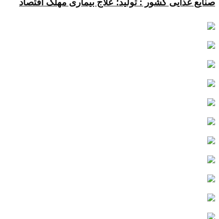
صنایع غذایی کشور : تولید؛ علاج بیماری مهلک اقتصاد