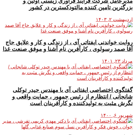
مدیرعامل شرکت فرآیند فرآوری زیستی اولین و
بزرگترین تامین کننده مالتودکسترین در کشور
اردیبهشت ۲, ۱۴۰۳
روایت خواندنی ایفتاتی آی ، از زندگی و کار و علایق حاج
آقا صمد رسولوی ، کارآفرین نام آشنا و موفق صنعت غذا
مرداد ۲۳, ۱۴۰۱
گفتگوی اختصاصی ایفتاتی آی با مهندس حیدر توکلی
شانجانی / انتظارم از رئیس جمهور ، حمایت واقعی و
نگرش مثبت به تولیدکننده و کارآفرینان است
شهریور ۶, ۱۴۰۰