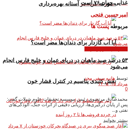
غذایی جهان ۷۶ است
«مزرعه من» در آستانه بهره‌برداری
امیرحسین فتحی
مربوطه
پست ها
آیا آب گازدار برای دندان‌ها مضر است؟
اخبار دام طیور و آبزیان
۵۳ درصد صید ماهیان در دریای عمان و خلیج فارس انجام
می‌شود
توسط
هانیه سیفی مجد
نقش کلیدی پتاسیم در کنترل فشار خون
مرداد ۱۵, ۱۴۰۵
0
محمدصادق مرتضوی رئیس موسسه تحقیقات علوم شیلات گفت:
پس از پایان درگیری‌ها، ارزیابی دقیقی از اثرات جنگ، آلودگی‌های
نفتی و...
بیشتر بخوانید