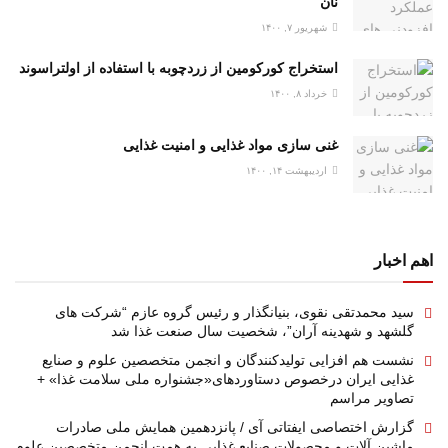
نان
شهریور ۷, ۱۴۰۰
استخراج کورکومین از زردچوبه با استفاده از اولتراسوند
خرداد ۸, ۱۴۰۰
غنی سازی مواد غذایی و امنیت غذایی
اردیبهشت ۱۴, ۱۴۰۰
اهم اخبار
سید محمدتقی نقوی، بنیانگذار و رئیس گروه عازم “شرکت های
گلشهد و شهدینه آران”، شخصیت سال صنعت غذا شد
نشست هم افزایی تولیدکنندگان و انجمن متخصصین علوم و صنایع
غذایی ایران درخصوص دستاوردهای«جشنواره ملی سلامت غذا» +
تصاویر مراسم
گزارش اختصاصی ایفتاتی آی / پانزدهمین همایش ملی صادرات
ماشین آلات و محصولات صنایع غذایی به همت انجمن متخصصین علوم