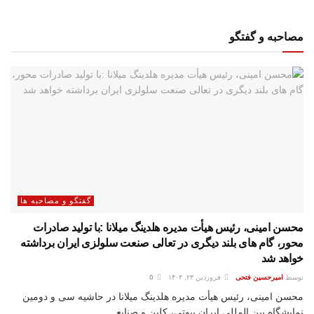
مصاحبه و گفتگو
گفتگو و مصاحبه ها
محسن امینی، رئیس هیأت مدیره هلدینگ میلانا :با تولید صادرات
محور، گام های بلند دیگری در تعالی صنعت سلولزی ایران برداشته
خواهد شد
توسط
امیرحسین فتحی
فروردین ۲۳, ۱۴۰۴
0
محسن امینی، رئیس هیأت مدیره هلدینگ میلانا در حاشیه سی و دومین
نمایشگاه بین المللی ایران بیوتی، کلین و صنایع...