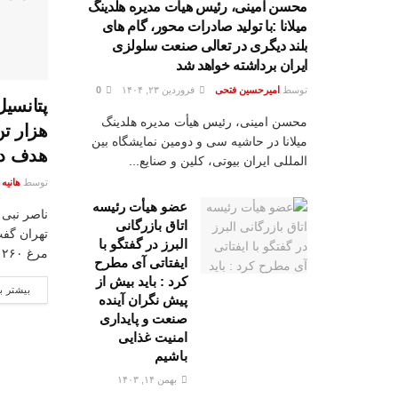
محسن امینی، رئیس هیأت مدیره هلدینگ
میلانا :با تولید صادرات محور، گام های
بلند دیگری در تعالی صنعت سلولزی
ایران برداشته خواهد شد
توسط
امیرحسین فتحی
فروردین ۲۳, ۱۴۰۴
0
محسن امینی، رئیس هیأت مدیره هلدینگ
هزار تن
میلانا در حاشیه سی و دومین نمایشگاه بین
هدف دا
المللی ایران بیوتی، کلین و صنایع...
توسط
هانیه
عضو هیأت رئیسه
ناصر نبی 
اتاق بازرگانی
تهران گفت
البرز در گفتگو با
مرغ ۲۶۰ هزار تومان...
ایفتاتی آی مطرح
کرد : باید بیش از
بیشتر ب
پیش نگران آینده
صنعت و پایداری
امنیت غذایی
باشیم
بهمن ۱۴, ۱۴۰۳