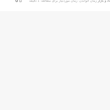
0
د و بازار
زمان خواندن: زمان موردنیاز برای مطالعه: 1 دقیقه