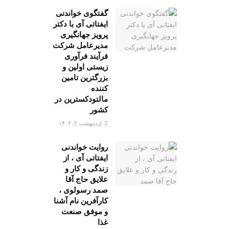
گفتگوی خواندنی
ایفتاتی آی با دکتر
پرویز جهانگیری
مدیرعامل شرکت
فرآیند فرآوری
زیستی اولین و
بزرگترین تامین
کننده
مالتودکسترین در
کشور
اردیبهشت ۲, ۱۴۰۳
روایت خواندنی
ایفتاتی آی ، از
زندگی و کار و
علایق حاج آقا
صمد رسولوی ،
کارآفرین نام آشنا
و موفق صنعت
غذا