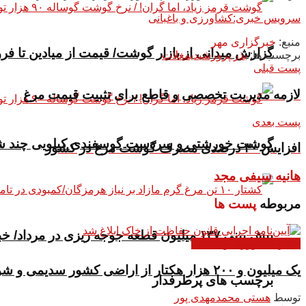
سرویس خبری:کشاورزی و باغبانی
منبع:
خبرگزاری مهر
گزارش میدانی از بازار گوشت/ قیمت از میادین تا فرو
برچسب ها:
بذر پرورشی
دیم
غلات
پست قبلی
لازمه مدیریت تخصصی و قاطع برای تثبیت قیمت مرغ
پست بعدی
گوشت خورشتی و سردست گوسفندی کیلویی چند شد؟ | قیمت جدید
افزایش ۳۰ درصدی مصرف گوشت مرغ در کشور
هانیه سیفی مجد
مربوطه
پست ها
پیش بینی ۱۳۷ میلیون قطعه جوجه ریزی در مرداد/ خبری از صادرات مرغ نیست
اخبار کشاورزی و باغبانی
یک میلیون و ۲۰۰ هزار هکتار از اراضی کشور سدیمی و شور است
برچسب های پرطرفدار
توسط
هستی محمدمهدی پور