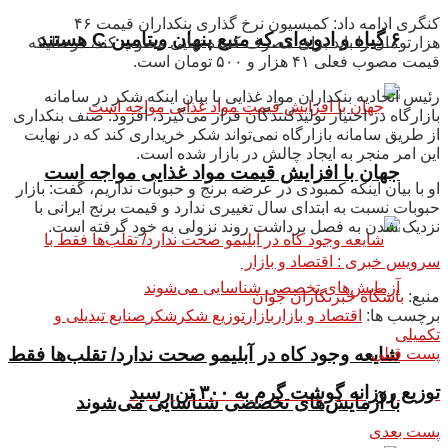
کنگری ادامه داد: کمیسیون نرخ گذاری بنکداران قیمت ۴۶
۶ گیاه و ادویه‌ای که منبع پنهان ویتامین C هستند
هزارتومان را باید برای مصرف کننده نهایی مصوب کند، درحالیکه
قیمت مصوب فعلی ۴۱ هزار و ۵۰۰ تومان است.
رئیس اتحادیه بنکداران مواد غذایی با بیان اینکه شکر در سامانه
بازارگاه در اختیار تولیدکنندگان قرار می‌گیرد، افزود: صنف بنکداری
از طریق سامانه بازارگاه نمی‌تواند شکر خریداری کند که در نهایت
این امر منجر به ایجاد چالش در بازار شده است.
جهان با افزایش قیمت مواد غذایی مواجه است
او با بیان اینکه کمبودی در عرضه برنج و حبوبات نداریم، گفت: بازار
حبوبات نسبت به ابتدای سال تغییری ندارد و قیمت برنج ایرانی با
نزدیک شدن به فصل برداشت روند نزولی به خود گرفته است.
سرویس خبری : اقتصاد و بازار
منبع:
باشگاه خبرنگاران جوان
برچسب ها:
اقتصاد و بازار
بازار
توزیع شکر
شکر
صنایع تبدیلی و
تکمیلی
شایعه وجود کاه در آبلیمو صحت ندارد/ تقلب‌ها فقط
پست قبلی
توزیع روزانه گوشت گرم به ۳۰۰ تن رسید
با آزمایش‌های تخصصی شناسایی می‌شوند
پست بعدی