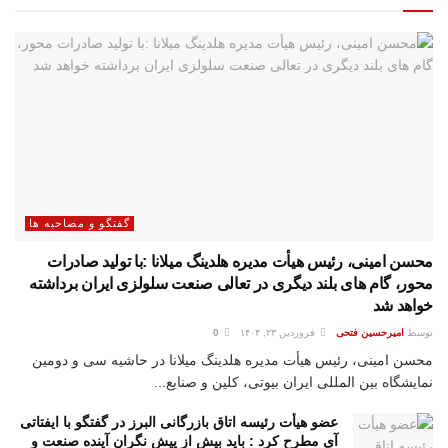
گفتگو و مصاحبه ها
محسن امینی، رئیس هیأت مدیره هلدینگ میلانا :با تولید صادرات
محور، گام های بلند دیگری در تعالی صنعت سلولزی ایران برداشته
خواهد شد
توسط
امیرحسین فتحی
فروردین ۲۳, ۱۴۰۴
0
محسن امینی، رئیس هیأت مدیره هلدینگ میلانا در حاشیه سی و دومین
نمایشگاه بین المللی ایران بیوتی، کلین و صنایع...
عضو هیأت رئیسه اتاق بازرگانی البرز در گفتگو با ایفتاتی
آی مطرح کرد : باید بیش از پیش نگران آینده صنعت و