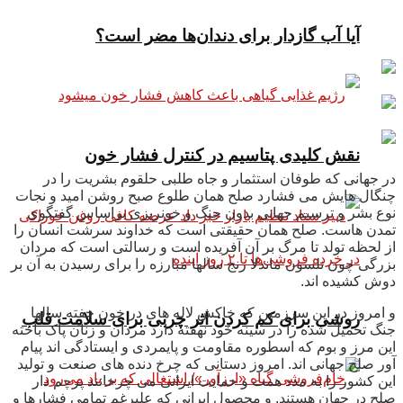
آیا آب گازدار برای دندان‌ها مضر است؟
نقش کلیدی پتاسیم در کنترل فشار خون
در جهانی که طوفان استثمار و جاه طلبی حلقوم بشریت را در
چنگال هایش می فشارد صلح همان طلوع صبح روشن امید و نجات
نوع بشر و ترسیم جهانی بدون جنگ و خونریزی براساس گفتگوی
تمدن هاست. صلح همان حقیقتی است که خداوند سرشت انسان را
از لحظه تولد تا مرگ بر آن آفریده است و رسالتی است که مردان
بزرگی چون نلسون ماندلا رنج سالها مبارزه را برای رسیدن به آن بر
دوش کشیده اند.
و امروز در این سرزمین که خاکش لاله های در خون خفته سالها
روشی برای کم کردن اثر چربی برای سلامت قلب
جنگ تحمیل شده را در سینه خود نهفته دارد مردان و زنان پاک باخته
این مرز و بوم که اسطوره مقاومت و پایمردی و ایستادگی اند پیام
آور صلح جهانی اند. امروز دستانی که چرخ دنده های صنعت و تولید
این کشور را به مدد همت و حمایت ایرانی می چرخانند پرچم دار
صلح در جهان هستند. و محصول ایرانی که علیرغم تمامی فشارها و