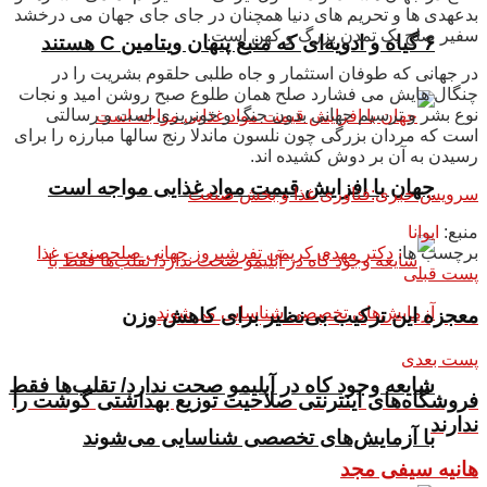
بدعهدی ها و تحریم های دنیا همچنان در جای جای جهان می درخشد
سفیر صلح یک تمدن بزرگ و کهن است.
۶ گیاه و ادویه‌ای که منبع پنهان ویتامین C هستند
در جهانی که طوفان استثمار و جاه طلبی حلقوم بشریت را در
چنگال هایش می فشارد صلح همان طلوع صبح روشن امید و نجات
نوع بشر و ترسیم جهانی بدون جنگ و خونریزی است و رسالتی
است که مردان بزرگی چون نلسون ماندلا رنج سالها مبارزه را برای
رسیدن به آن بر دوش کشیده اند.
جهان با افزایش قیمت مواد غذایی مواجه است
سرویس خبری:فناوری غذا و بخش صنعت
منبع:
ایوانا
برچسب ها:
دکتر مهدی کریمی تفرشی
روز جهانی صلح
صنعت غذا
پست قبلی
معجزه این ترکیب بی‌نظیر برای کاهش وزن
پست بعدی
شایعه وجود کاه در آبلیمو صحت ندارد/ تقلب‌ها فقط
فروشگاه‌های اینترنتی صلاحیت توزیع بهداشتی گوشت را
ندارند
با آزمایش‌های تخصصی شناسایی می‌شوند
هانیه سیفی مجد