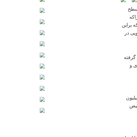
 سطح
اکه
 که براین
یی در
 نظر گرفته
ی و
 ۸ میلیون و ۵۰۰ هزارهکتار اراضی کشاورزی، بیش از ۴.۶ میلیون
صیص