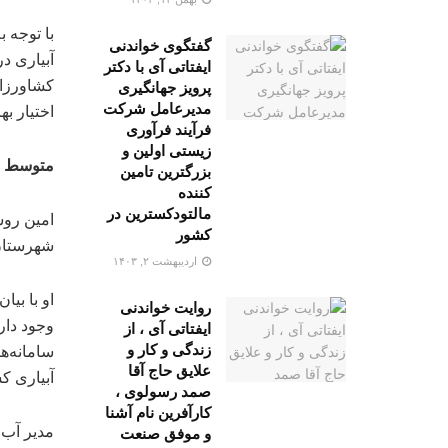
با توجه 
گفتگوی خواندنی
آبیاری د
ایفتاتی آی با دکتر
پرویز جهانگیری
مدیرعامل شرکت
اختیار به
فرآیند فرآوری
زیستی اولین و
متوسط راندم
بزرگترین تامین
کننده
مالتودکسترین در
کشور
شهرستان استان ۸۳ هزار و ۷۲۹ هکتار ارا
اردیبهشت ۲, ۱۴۰۳
روایت خواندنی
ایفتاتی آی ، از
زندگی و کار و
سامانه‌ه
علایق حاج آقا
آبیاری کشور ۴۵ تا ۴۶ درصد و استان
صمد رسولوی ،
کارآفرین نام آشنا
مدیر آب 
و موفق صنعت