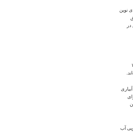
ی نوین
ق
 در
: بنابر آمار تاکنون در ۱۶
ن آبیاری
ح اجرای
ن
ویی آب