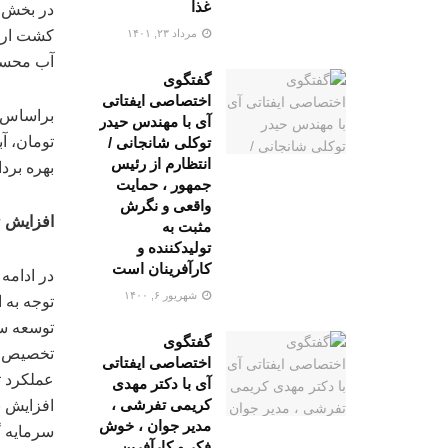
غذا
در بخش ک
مرداد ۲۳, ۱۴۰۱
کشت ارق
آب محسو
گفتگوی
اختصاصی ایفتاتی
آی با مهندس حیدر
توکلی شانجانی /
انتظارم از رئیس
بهره بردا
جمهور ، حمایت
واقعی و نگرش
افزایش ۲۴ درصدی عملکرد تولید با اجرای سامانه‌های نوین آبیاری تحقق می‌یابد
مثبت به
تولیدکننده و
کارآفرینان است
در ادام
شهریور ۶, ۱۴۰۰
توجه به 
توسعه سا
گفتگوی
اختصاصی ایفتاتی
عملکرد ت
آی با دکتر مهدی
کریمی تفرشی ،
افزایش ب
مدیر جوان ، خوش
سرمایه 
فکر و کارآفرین