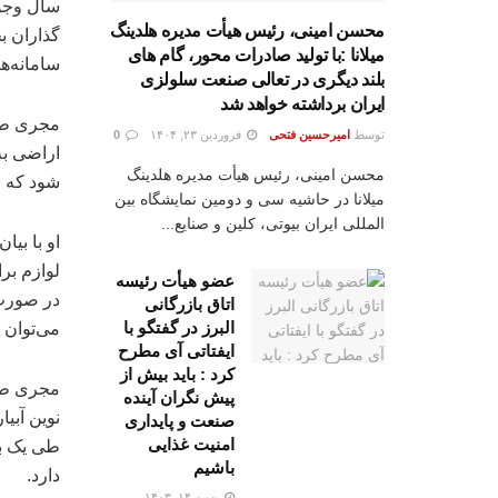
سال وجود
محسن امینی، رئیس هیأت مدیره هلدینگ
گذاران ب
میلانا :با تولید صادرات محور، گام های
سامانه‌های نوین آبی
بلند دیگری در تعالی صنعت سلولزی
ایران برداشته خواهد شد
توسط
امیرحسین فتحی
فروردین ۲۳, ۱۴۰۴
0
محسن امینی، رئیس هیأت مدیره هلدینگ
شود که براین اساس ۰
میلانا در حاشیه سی و دومین نمایشگاه بین
المللی ایران بیوتی، کلین و صنایع...
او با بی
لوازم بر
عضو هیأت رئیسه
در صورت 
اتاق بازرگانی
البرز در گفتگو با
می‌توان 
ایفتاتی آی مطرح
کرد : باید بیش از
مجری طرح
پیش نگران آینده
صنعت و پایداری
امنیت غذایی
باشیم
دارد.
بهمن ۱۴, ۱۴۰۳