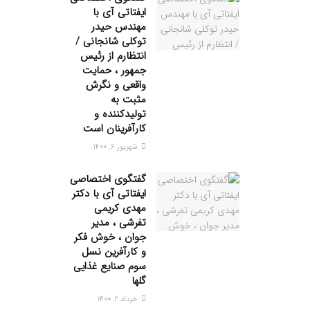
ایفتاتی آی با
مهندس حیدر
توکلی شانجانی /
انتظارم از رئیس
جمهور ، حمایت
واقعی و نگرش
مثبت به
تولیدکننده و
کارآفرینان است
شهریور ۶, ۱۴۰۰
گفتگوی اختصاصی
ایفتاتی آی با دکتر
مهدی کریمی
تفرشی ، مدیر
جوان ، خوش فکر
و کارآفرین نسل
سوم صنایع غذایی
گلها
خرداد ۲, ۱۴۰۰