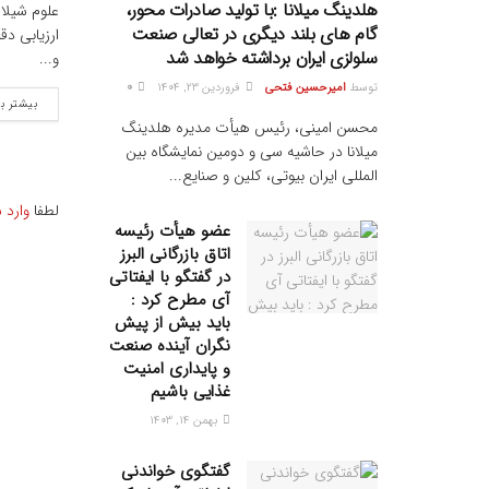
هلدینگ میلانا :با تولید صادرات محور،
علوم شیلا
گام های بلند دیگری در تعالی صنعت
ارزیابی دق
سلولزی ایران برداشته خواهد شد
و...
توسط
امیرحسین فتحی
فروردین ۲۳, ۱۴۰۴
0
بیشتر ب
محسن امینی، رئیس هیأت مدیره هلدینگ
میلانا در حاشیه سی و دومین نمایشگاه بین
المللی ایران بیوتی، کلین و صنایع...
لطفا
وارد 
عضو هیأت رئیسه
اتاق بازرگانی البرز
در گفتگو با ایفتاتی
آی مطرح کرد :
باید بیش از پیش
نگران آینده صنعت
و پایداری امنیت
غذایی باشیم
بهمن ۱۴, ۱۴۰۳
گفتگوی خواندنی