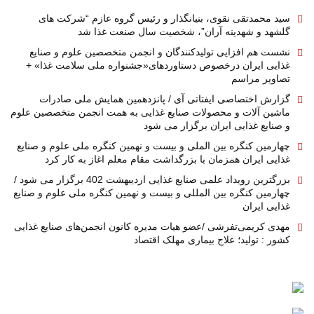
سید محمدتقی نقوی، بنیانگذار و رئیس گروه عازم “شرکت های
گلشهد و شهدینه آران”، شخصیت سال صنعت غذا شد
نشست هم افزایی تولیدکنندگان و انجمن متخصصین علوم و صنایع
غذایی ایران درخصوص دستاوردهای«جشنواره ملی سلامت غذا» +
تصاویر مراسم
گزارش اختصاصی ایفتاتی آی / پانزدهمین همایش ملی صادرات
ماشین آلات و محصولات صنایع غذایی به همت انجمن متخصصین علوم
و صنایع غذایی ایران برگزار می شود
چهارمین کنگره بین الملی و بیست و نهمین کنگره ملی علوم و صنایع
غذایی ایران همزمان با بزرگداشت مقام معلم اغاز به کار کرد
بزرگترین رویداد علمی صنایع غذایی اردیبهشت 402 برگزار می شود /
چهارمین کنگره بین المللی و بیست و نهمین کنگره ملی علوم و صنایع
غذایی ایران
مهدی کریمی‌تفرشی /عضو هیات مدیره کانون انجمن‌های صنایع غذایی
کشور : تولید؛ علاج بیماری مهلک اقتصاد