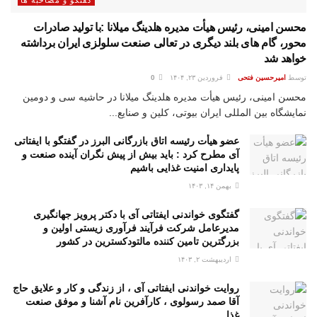
گفتگو و مصاحبه ها
محسن امینی، رئیس هیأت مدیره هلدینگ میلانا :با تولید صادرات
محور، گام های بلند دیگری در تعالی صنعت سلولزی ایران برداشته
خواهد شد
توسط
امیرحسین فتحی
فروردین ۲۳, ۱۴۰۴
0
محسن امینی، رئیس هیأت مدیره هلدینگ میلانا در حاشیه سی و دومین
نمایشگاه بین المللی ایران بیوتی، کلین و صنایع...
عضو هیأت رئیسه اتاق بازرگانی البرز در گفتگو با ایفتاتی
آی مطرح کرد : باید بیش از پیش نگران آینده صنعت و
پایداری امنیت غذایی باشیم
بهمن ۱۴, ۱۴۰۳
گفتگوی خواندنی ایفتاتی آی با دکتر پرویز جهانگیری
مدیرعامل شرکت فرآیند فرآوری زیستی اولین و
بزرگترین تامین کننده مالتودکسترین در کشور
اردیبهشت ۲, ۱۴۰۳
روایت خواندنی ایفتاتی آی ، از زندگی و کار و علایق حاج
آقا صمد رسولوی ، کارآفرین نام آشنا و موفق صنعت
غذا