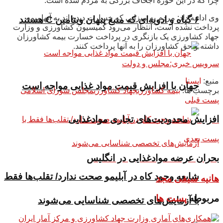
چرا که در این حوزه اجحاف بزرگی به مردم شده است.
وی ادامه داد: مردم به میزانی که خسارت دیده اند به آنها بیمه
۶ گیاه و ادویه‌ای که منبع پنهان ویتامین C هستند
پرداخت نشده است، انتظار می‌رود کمیسیون کشاورزی و وزارت
جهاد کشاورزی یک بازنگری در پرداخت خسارت بیمه کشاورزان
داشته و حق کشاورزان را به آنها پرداخت کنند.
سرویس خبری:مجلس و دولت
منبع:
ایسنا
جهان با افزایش قیمت مواد غذایی مواجه است
برچسب ها:
بیمه کشاورزی
جهاد کشاورزی
مجلس شورای اسلامی
پست قبلی
افزایش محدودیت‌های تجاری موادغذایی
پست بعدی
بحران عرضه موادغذایی در انگلیس
شایعه وجود کاه در آبلیمو صحت ندارد/ تقلب‌ها فقط
هانیه سیفی مجد
مربوطه
پست ها
با آزمایش‌های تخصصی شناسایی می‌شوند