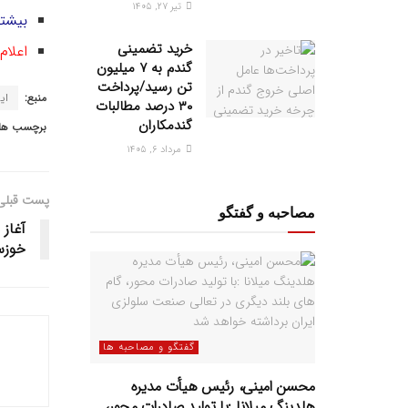
تیر ۲۷, ۱۴۰۵
بیشتر
خرید تضمینی
اعلام
گندم به ۷ میلیون
تن رسید/پرداخت
منبع:
ای
۳۰ درصد مطالبات
گندمکاران
برچسب ها:
مرداد ۶, ۱۴۰۵
پست قبلی
مصاحبه و گفتگو
آغاز 
خوزس
گفتگو و مصاحبه ها
محسن امینی، رئیس هیأت مدیره
هلدینگ میلانا :با تولید صادرات محور،