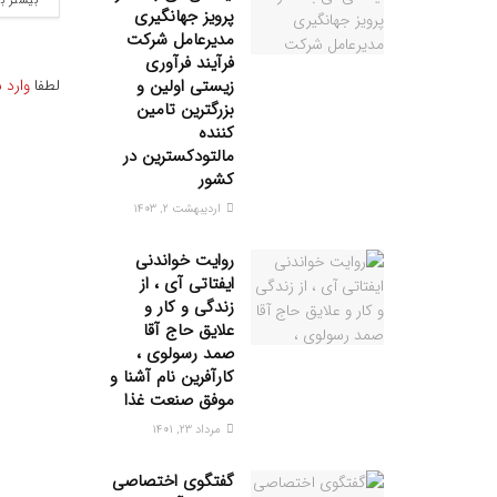
بیشتر ب
پرویز جهانگیری
مدیرعامل شرکت
فرآیند فرآوری
لطفا
وارد 
زیستی اولین و
بزرگترین تامین
کننده
مالتودکسترین در
کشور
اردیبهشت ۲, ۱۴۰۳
روایت خواندنی
ایفتاتی آی ، از
زندگی و کار و
علایق حاج آقا
صمد رسولوی ،
کارآفرین نام آشنا و
موفق صنعت غذا
مرداد ۲۳, ۱۴۰۱
گفتگوی اختصاصی