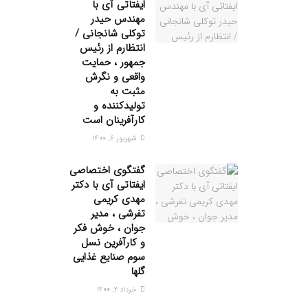
ایفتاتی آی با
مهندس حیدر
توکلی شانجانی /
انتظارم از رئیس
جمهور ، حمایت
واقعی و نگرش
مثبت به
تولیدکننده و
کارآفرینان است
شهریور ۶, ۱۴۰۰
گفتگوی اختصاصی
ایفتاتی آی با دکتر
مهدی کریمی
تفرشی ، مدیر
جوان ، خوش فکر
و کارآفرین نسل
سوم صنایع غذایی
گلها
خرداد ۲, ۱۴۰۰