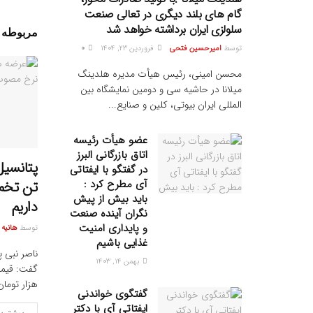
گام های بلند دیگری در تعالی صنعت
سلولزی ایران برداشته خواهد شد
مربوطه
پ
توسط
امیرحسین فتحی
فروردین ۲۳, ۱۴۰۴
0
محسن امینی، رئیس هیأت مدیره هلدینگ
میلانا در حاشیه سی و دومین نمایشگاه بین
المللی ایران بیوتی، کلین و صنایع...
عضو هیأت رئیسه
اتاق بازرگانی البرز
در گفتگو با ایفتاتی
آی مطرح کرد :
تن تخم 
باید بیش از پیش
داریم
نگران آینده صنعت
و پایداری امنیت
توسط
هانیه
غذایی باشیم
ناصر نبی پ
بهمن ۱۴, ۱۴۰۳
هزار تومان
گفتگوی خواندنی
ایفتاتی آی با دکتر