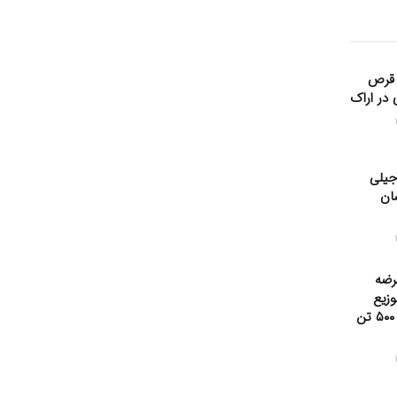
قرص
ی در اراک
جیلی
سان
رضه
وزیع
روزانه هزار و ۵۰۰ تن