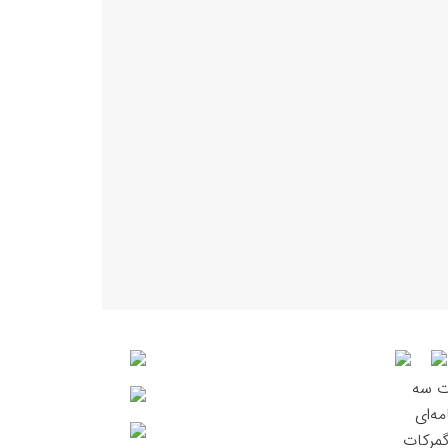
ت سه
ه‌ای
گمرکات