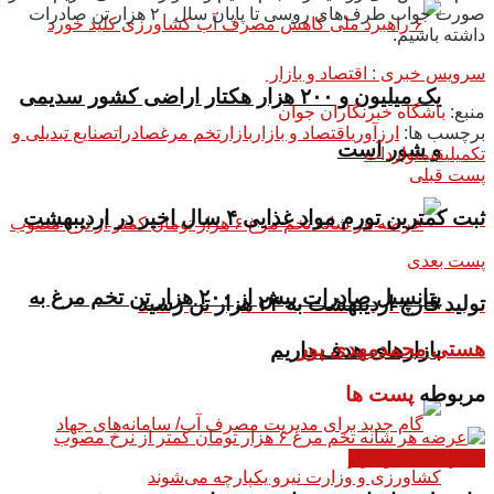
صورت جواب طرف‌های روسی تا پایان سال ۲۰ هزار تن صادرات
داشته باشیم.
سرویس خبری : اقتصاد و بازار
یک میلیون و ۲۰۰ هزار هکتار اراضی کشور سدیمی
منبع:
باشگاه خبرنگاران جوان
برچسب ها:
ارزآوری
اقتصاد و بازار
بازار
تخم مرغ
صادرات
صنایع تبدیلی و
و شور است
تکمیلی
قیمت
واردات
پست قبلی
ثبت کمترین تورم مواد غذایی ۴ سال اخیر در اردیبهشت
پست بعدی
پتانسیل صادرات بیش از ۲۰۰ هزار تن تخم مرغ به
تولید قارچ اردیبهشت به ۲۴ هزار تن رسید
هستی محمدمهدی پور
بازار‌های هدف داریم
مربوطه
پست ها
اخبار اقتصاد و بازار