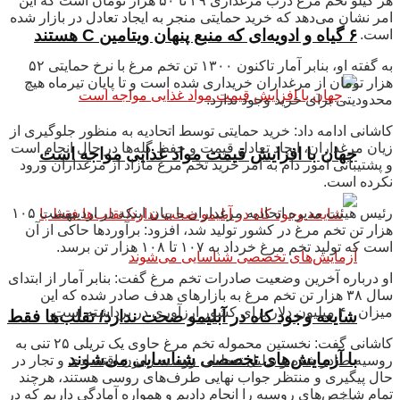
هر کیلو تخم مرغ درب مرغداری ۴۹ تا ۵۰ هزار تومان است که این
امر نشان می‌دهد که خرید حمایتی منجر به ایجاد تعادل در بازار شده
۶ گیاه و ادویه‌ای که منبع پنهان ویتامین C هستند
است.
به گفته او، بنابر آمار تاکنون ۱۳۰۰ تن تخم مرغ با نرخ حمایتی ۵۲
هزار تومان از مرغداران خریداری شده است و تا پایان تیرماه هیچ
محدودیتی برای خرید وجود ندارد.
کاشانی ادامه داد: خرید حمایتی توسط اتحادیه به منظور جلوگیری از
زیان مرغداران، ایجاد تعادل قیمت و حفظ گله‌ها در حال انجام است
جهان با افزایش قیمت مواد غذایی مواجه است
و پشتیبانی امور دام به امر خرید تخم مرغ مازاد از مرغداران ورود
نکرده است.
رئیس هیئت مدیره اتحادیه مرغداران با بیان اینکه در اردیبهشت ۱۰۵
هزار تن تخم مرغ در کشور تولید شد، افزود: برآورد‌ها حاکی از آن
است که تولید تخم مرغ خرداد به ۱۰۷ تا ۱۰۸ هزار تن برسد.
او درباره آخرین وضعیت صادرات تخم مرغ گفت: بنابر آمار از ابتدای
سال ۳۸ هزار تن تخم مرغ به بازار‌های هدف صادر شده که این
میزان ۴۰ میلیون دلار برای کشور ارزآوری در برداشته است.
شایعه وجود کاه در آبلیمو صحت ندارد/ تقلب‌ها فقط
کاشانی گفت: نخستین محموله تخم مرغ حاوی یک تریلی ۲۵ تنی به
با آزمایش‌های تخصصی شناسایی می‌شوند
روسیه صادر شده و بدلیل تعطیلی روسیه رایزن اقتصادی و تجار در
حال پیگیری و منتظر جواب نهایی طرف‌های روسی هستند، هرچند
تمام شاخص‌های روسیه را انجام دادیم و همواره آمادگی داریم که در