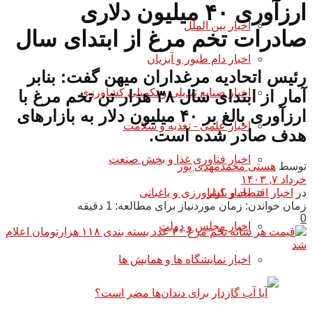
ارزآوری ۴۰ میلیون دلاری
اخبار بین الملل
صادرات تخم مرغ از ابتدای سال
اخبار دام طیور و آبزیان
رئیس اتحادیه مرغداران میهن گفت: بنابر
اخبار صنایع تبدیلی و تکمیلی کشاورزی
آمار از ابتدای سال ۳۸ هزار تن تخم مرغ با
ارزآوری بالغ بر ۴۰ میلیون دلار به بازار‌های
اخبار علمی - تغذیه و سلامت
هدف صادر شده است.
اخبار فناوری غذا و بخش صنعت
توسط
هستی محمدمهدی پور
خرداد ۷, ۱۴۰۳
در
اخبار اقتصاد و بازار
اخبار کشاورزی و باغبانی
زمان خواندن: زمان موردنیاز برای مطالعه: 1 دقیقه
0
اخبار مجلس و دولت
اخبار نمایشگاه ها و همایش ها