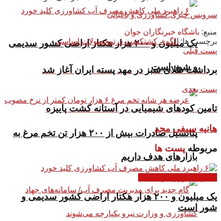
سرویس خبری:کشاورزی و باغبانی
منبع:
باشگاه خبرنگاران جوان
برچسب ها:
الگوی کشت
کشت ذرت
محصولات اساسی
یک میلیون و ۲۰۰ هزار هکتار اراضی کشور سدیمی
پست قبلی
و شور است
برداشت طلای سبز در مهد پسته ایران آغاز شد
پست بعدی
تامین کود‌های شیمیایی در آستانه کشت پاییزه
هانیه سیفی مجد
پتانسیل صادرات بیش از ۲۰۰ هزار تن تخم مرغ به
مربوطه
پست ها
بازار‌های هدف داریم
اخبار کشاورزی و باغبانی
یک میلیون و ۲۰۰ هزار هکتار اراضی کشور سدیمی و
شور است