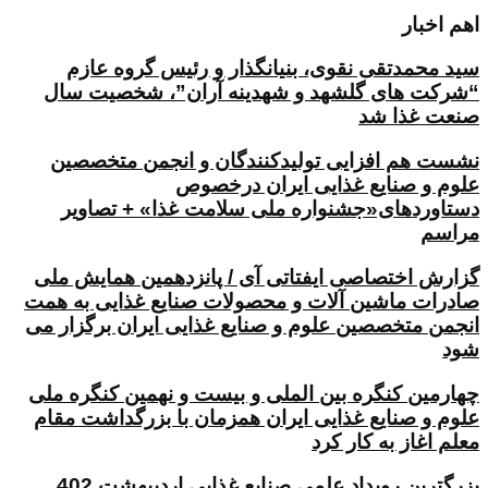
اهم اخبار
سید محمدتقی نقوی، بنیانگذار و رئیس گروه عازم
“شرکت های گلشهد و شهدینه آران”، شخصیت سال
صنعت غذا شد
نشست هم افزایی تولیدکنندگان و انجمن متخصصین
علوم و صنایع غذایی ایران درخصوص
دستاوردهای«جشنواره ملی سلامت غذا» + تصاویر
مراسم
گزارش اختصاصی ایفتاتی آی / پانزدهمین همایش ملی
صادرات ماشین آلات و محصولات صنایع غذایی به همت
انجمن متخصصین علوم و صنایع غذایی ایران برگزار می
شود
چهارمین کنگره بین الملی و بیست و نهمین کنگره ملی
علوم و صنایع غذایی ایران همزمان با بزرگداشت مقام
معلم اغاز به کار کرد
بزرگترین رویداد علمی صنایع غذایی اردیبهشت 402