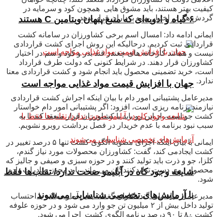
کیفیت بهتر هستند، باید مشوق هایی همچون کود و سرمایه در
گردش هم در اختیار بهره برداران قرار بدهد.
۶ گیاه و ادویه‌ای که منبع پنهان ویتامین C هستند
ایمانی ادامه داد: امسال اسم برخی کشاورزان در سامانه کشت
قراردادی ثبت کردیم, درحالیکه این روش اجرای کشت قراردادی
نیست و همانند کارخانه های چغندر قند بذر و کود و سم در اختیار
کشاورزان قرار دهند. در شرایط کنونی که دولت طرف قرارداد
است، خرید تضمینی محصول باید انجام شود و کشت قراردادی معنا
ندارد.
جهان با افزایش قیمت مواد غذایی مواجه است
مدیرعامل پشتیبانی امور دام با بیان اینکه اجراش کشت قراردادی
نیازمند برنامه ریزی است، افزود: اگر پشتیبانی امور دام خواستار
کشت جو است، از این رو باید با کشاورزان قرار منعقد کند تا به
سبب نبود برنامه با عدم خریدار در فصل برداشت روبرو نشویم.
ایمانی با بیان اینکه اجرای مصوبه الگوی کشت تنها ۵ درصد تغییر در
کشت ایجادمی کند، گفت: کشاورزان محصولات مورد نیاز گندم،
کلزا، جو و ذرت باید تولید کنند و در حوزه سبزی و صیفی و جالیز که
محصول روی دست تولیدکنندگان می ماند، باید مجوز صادرات داده
شایعه وجود کاه در آبلیمو صحت ندارد/ تقلب‌ها فقط
شود.
با آزمایش‌های تخصصی شناسایی می‌شوند
مدیرعامل بنیاد ملی گندمکاران گفت: بنابر آمار سالانه با احتساب
تولید داخل بیش از ۲ میلیون تن جو وارد می شود و در حوزه علوفه
کشت ۸۰ تا ۹۰ درصد برنامه الگوی کشت اجرا می شود.