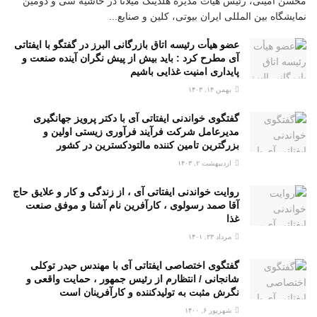
محسن امینی، رئیس هیأت مدیره هلدینگ میلانا در حاشیه سی و دومین
نمایشگاه بین المللی ایران بیوتی، کلین و صنایع...
عضو هیأت رئیسه اتاق بازرگانی البرز در گفتگو با ایفتاتی
آی مطرح کرد : باید بیش از پیش نگران آینده صنعت و
پایداری امنیت غذایی باشیم
بهمن ۱۴, ۱۴۰۳
گفتگوی خواندنی ایفتاتی آی با دکتر پرویز جهانگیری
مدیرعامل شرکت فرآیند فرآوری زیستی اولین و
بزرگترین تامین کننده مالتودکسترین در کشور
اردیبهشت ۲, ۱۴۰۳
روایت خواندنی ایفتاتی آی ، از زندگی و کار و علایق حاج
آقا صمد رسولوی ، کارآفرین نام آشنا و موفق صنعت
غذا
مرداد ۲۳, ۱۴۰۱
گفتگوی اختصاصی ایفتاتی آی با مهندس حیدر توکلی
شانجانی / انتظارم از رئیس جمهور ، حمایت واقعی و
نگرش مثبت به تولیدکننده و کارآفرینان است
شهریور ۶, ۱۴۰۰