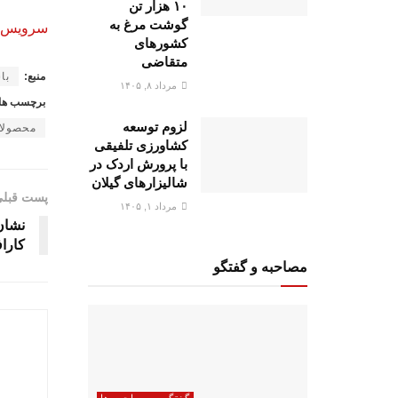
۱۰ هزار تن
گوشت مرغ به
سرویس خب
کشورهای
متقاضی
منبع:
با
مرداد ۸, ۱۴۰۵
برچسب ها
لزوم توسعه
محصولا
کشاورزی تلفیقی
با پرورش اردک در
شالیزارهای گیلان
پست قبل
مرداد ۱, ۱۴۰۵
نشان 
کارا
مصاحبه و گفتگو