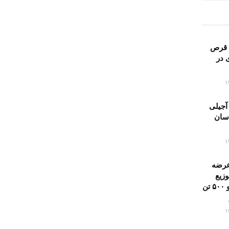
 قرص
ی در
آجیلی
اسان
عرضه
وزیع
روزانه هزار و ۵۰۰ تن