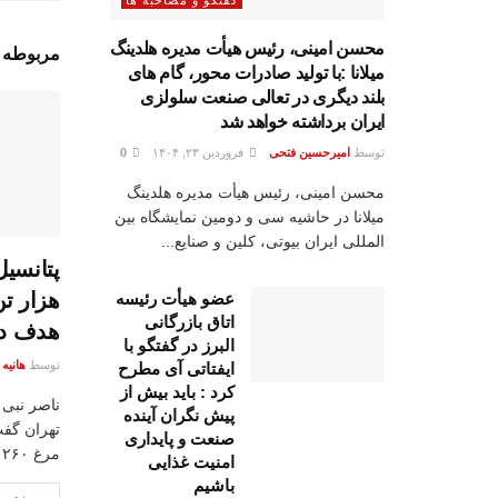
گفتگو و مصاحبه ها
محسن امینی، رئیس هیأت مدیره هلدینگ
مربوطه
پ
میلانا :با تولید صادرات محور، گام های
بلند دیگری در تعالی صنعت سلولزی
ایران برداشته خواهد شد
توسط
امیرحسین فتحی
فروردین ۲۳, ۱۴۰۴
0
محسن امینی، رئیس هیأت مدیره هلدینگ
میلانا در حاشیه سی و دومین نمایشگاه بین
المللی ایران بیوتی، کلین و صنایع...
هزار تن
عضو هیأت رئیسه
اتاق بازرگانی
هدف دا
البرز در گفتگو با
توسط
هانیه
ایفتاتی آی مطرح
کرد : باید بیش از
ناصر نبی 
پیش نگران آینده
تهران گفت
صنعت و پایداری
مرغ ۲۶۰ هزار تومان...
امنیت غذایی
باشیم