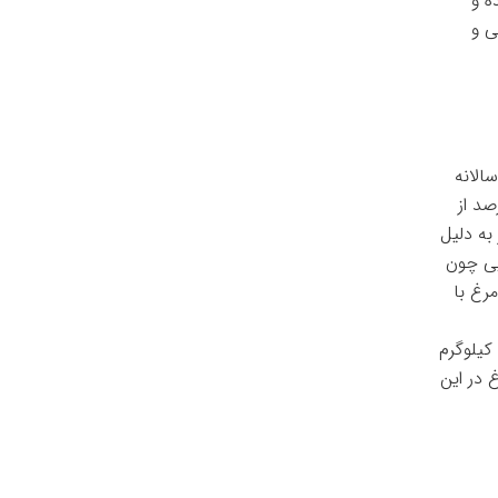
ه و
ی و
لید سالانه
ارد که این واحدها صرفا توان تولید حدود ۶۰ تا ۷۰ درصد از
به دلیل
یی چون
رغ با
هم اکنون طبق آمار سرانه مصرف گوشت مرغ در استان خراسان شمالی حدود ۳۴ کیلوگرم
در این