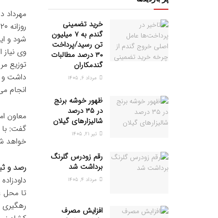
مهرداد دا
خرید تضمینی
گندم به ۷ میلیون
شود و این
تن رسید/پرداخت
۳۰ درصد مطالبات
توزیع مر
گندمکاران
داشت و ب
مرداد ۶, ۱۴۰۵
انجام می
ظهور خوشه برنج
در ۳۵ درصد
معاون ام
شالیزارهای گیلان
گفت: با 
تیر ۲۱, ۱۴۰۵
خواهد ش
رقم زودرس گلرنگ
برداشت شد
رصد و ث
داودزاده
مرداد ۴, ۱۴۰۵
تا محل ع
رهگیری )
افزایش مصرف