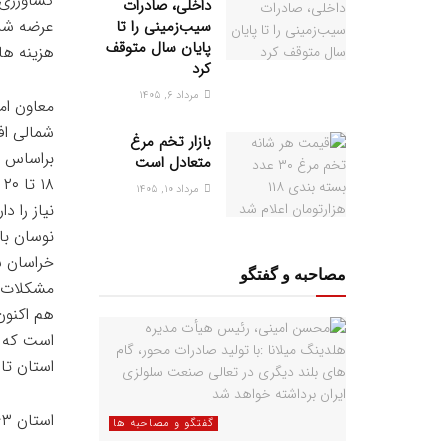
کشاورزی 
داخلی، صادرات
عرضه شده
سیب‌زمینی را تا
پایان سال متوقف
هزینه های
کرد
مرداد ۶, ۱۴۰۵
معاون ام
شمالی اف
بازار تخم مرغ
متعادل است
مرداد ۱۰, ۱۴۰۵
نیاز را د
نوسان با
خراسان ش
مصاحبه و گفتگو
مشکلات ز
است که ن
استان تا 
استان ۸۶۳ هزار نفری خراسان شمالی در شمال شرق کشور واقع است.
گفتگو و مصاحبه ها