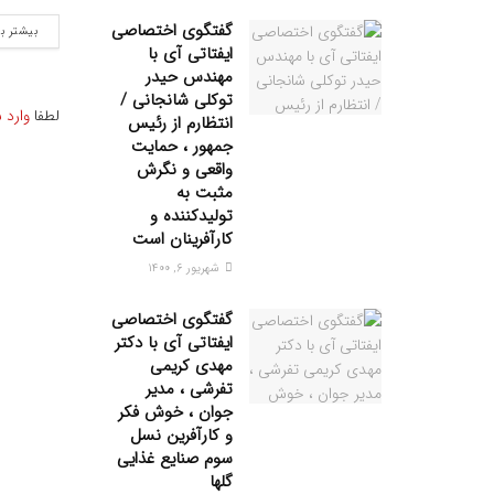
گفتگوی اختصاصی
بیشتر ب
ایفتاتی آی با
مهندس حیدر
توکلی شانجانی /
لطفا
وارد 
انتظارم از رئیس
جمهور ، حمایت
واقعی و نگرش
مثبت به
تولیدکننده و
کارآفرینان است
شهریور ۶, ۱۴۰۰
گفتگوی اختصاصی
ایفتاتی آی با دکتر
مهدی کریمی
تفرشی ، مدیر
جوان ، خوش فکر
و کارآفرین نسل
سوم صنایع غذایی
گلها