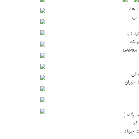
ت ها،
یع می
د و اضافه کرد : با
واهد
پروتینی
الی
 جبران
ارگاه )
کد
رت جهاد