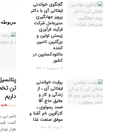
گفتگوی خواندنی
ایفتاتی آی با دکتر
پرویز جهانگیری
مدیرعامل شرکت
مربوطه
پ
فرآیند فرآوری
زیستی اولین و
بزرگترین تامین
کننده
مالتودکسترین در
کشور
اردیبهشت ۲, ۱۴۰۳
روایت خواندنی
تن تخم 
ایفتاتی آی ، از
زندگی و کار و
داریم
علایق حاج آقا
توسط
هانیه
صمد رسولوی ،
کارآفرین نام آشنا و
ناصر نبی پ
موفق صنعت غذا
مرداد ۲۳, ۱۴۰۱
هزار تومان