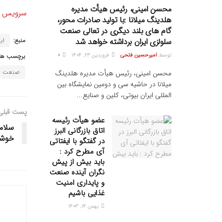
محسن امینی، رئیس هیأت مدیره
سرویس خب
هلدینگ میلانا :با تولید صادرات محور،
گام های بلند دیگری در تعالی صنعت
سلولزی ایران برداشته خواهد شد
منبع:
ایر
توسط
امیرحسین فتحی
فروردین ۲۳, ۱۴۰۴
0
برچسب ها:
صنعت غ
محسن امینی، رئیس هیأت مدیره هلدینگ
میلانا در حاشیه سی و دومین نمایشگاه بین
المللی ایران بیوتی، کلین و صنایع...
پست قبلی
عضو هیأت رئیسه
اتاق بازرگانی البرز
خوشم
در گفتگو با ایفتاتی
آی مطرح کرد :
باید بیش از پیش
نگران آینده صنعت
و پایداری امنیت
غذایی باشیم
بهمن ۱۴, ۱۴۰۳