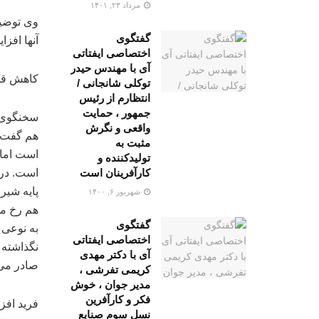
مرداد ۲۳, ۱۴۰۱
وی توضیح
گفتگوی
آنها افز
اختصاصی ایفتاتی
آی با مهندس حیدر
کاهش قد
توکلی شانجانی /
انتظارم از رئیس
جمهور ، حمایت
سخنگوی ا
واقعی و نگرش
هم گفت: 
مثبت به
است اما 
تولیدکننده و
کارآفرینان است
شهریور ۶, ۱۴۰۰
گفتگوی
به نوعی 
اختصاصی ایفتاتی
نگذاشته 
آی با دکتر مهدی
صادر می‌
کریمی تفرشی ،
مدیر جوان ، خوش
فکر و کارآفرین
فرید افز
نسل سوم صنایع