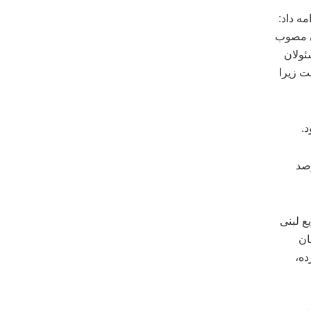
مه داد:
نی شیر خام حدود ۱۸ هزار و ۱۸.۱۲۵ تومان مصوب
ئولان
ت زیرا
د.
 جدید شیر خام ابلاغ شود علاوه بر ۱۶ درصد
ع لبنی
مان
ده،