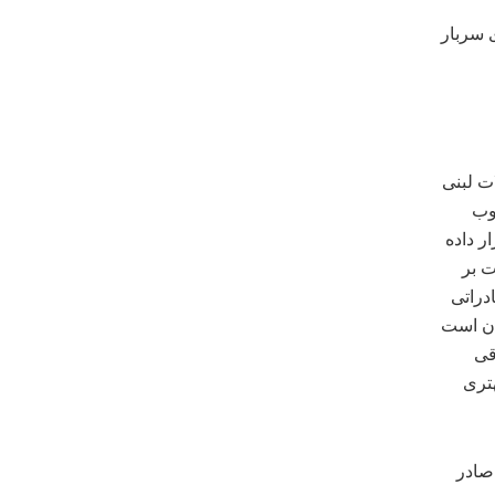
ی سربار
ت لبنی
وب
ر داده
بنیات بر
اگر صادراتی
ستان است
قی
هتری
صادر