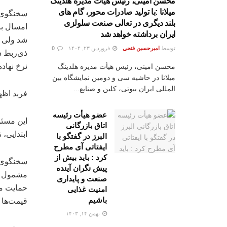
محسن امینی، رئیس هیأت مدیره هلدینگ
میلانا :با تولید صادرات محور، گام های
سخنگوی ا
بلند دیگری در تعالی صنعت سلولزی
ایران برداشته خواهد شد
شد ولی ا
توسط
امیرحسین فتحی
فروردین ۲۳, ۱۴۰۴
0
ذی‌ربط د
نرخ نهاد
محسن امینی، رئیس هیأت مدیره هلدینگ
میلانا در حاشیه سی و دومین نمایشگاه بین
المللی ایران بیوتی، کلین و صنایع...
فربد اظه
عضو هیأت رئیسه
اتاق بازرگانی
ابتدایی،
البرز در گفتگو با
ایفتاتی آی مطرح
کرد : باید بیش از
سخنگوی ا
پیش نگران آینده
صنعت و پایداری
حمایت مص
امنیت غذایی
باشیم
قیمت‌ها ت
بهمن ۱۴, ۱۴۰۳