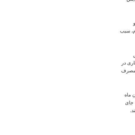
م، سبب
اری در
یت مصرف
 ماه
 جای
د.