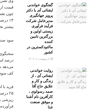
گفتگوی خواندنی
ایفتاتی آی با دکتر
پرویز جهانگیری
مدیرعامل شرکت
فرآیند فرآوری
بیشتر نخو
زیستی اولین و
بزرگترین تامین
سود صنع
کننده
مالتودکسترین در
کشور
اردیبهشت ۲, ۱۴۰۳
روایت خواندنی
کف سود مصوب آن ۴
ایفتاتی آی ، از
زندگی و کار و
علایق حاج آقا
صمد رسولوی ،
۲۵ درص
کارآفرین نام آشنا
ریزشی ب
و موفق صنعت
فرآورده‌ه
غذا