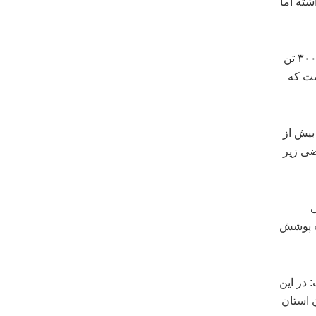
شته اما
رئیس سازمان جهاد کشاورزی استان متوسط تولید محصول در فضای بسته را ۳۰۰ تن
شورهای اروپایی این میزان تا ۸۰۰ تن است که
 بیش از
هزار و ۲۰۰ هکتار از اراضی زیر
ملی
حت پوشش
 در این
 استان