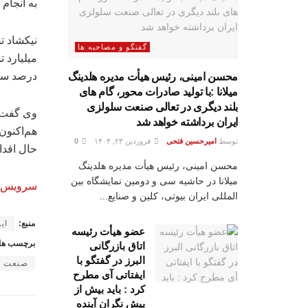
به انجام
گفتگو و مصاحبه ها
درصد سه
محسن امینی، رئیس هیأت مدیره هلدینگ
میلانا :با تولید صادرات محور، گام های
بلند دیگری در تعالی صنعت سلولزی
ایران برداشته خواهد شد
توسط
امیرحسین فتحی
فروردین ۲۳, ۱۴۰۴
0
حال اقدا
محسن امینی، رئیس هیأت مدیره هلدینگ
میلانا در حاشیه سی و دومین نمایشگاه بین
سرویس خ
المللی ایران بیوتی، کلین و صنایع...
منبع:
ایر
عضو هیأت رئیسه
برچسب ها
اتاق بازرگانی
البرز در گفتگو با
صنعت غ
ایفتاتی آی مطرح
کرد : باید بیش از
پیش نگران آینده