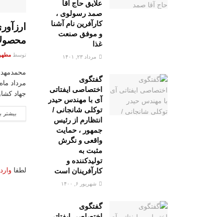
علایق حاج آقا
صمد رسولوی ،
کارآفرین نام آشنا
و موفق صنعت
محصولا
غذا
توسط
مطهره
مرداد ۲۳, ۱۴۰۱
گفتگوی
مرداد ماه
اختصاصی ایفتاتی
جهاد کشاو
آی با مهندس حیدر
توکلی شانجانی /
بیشتر ب
انتظارم از رئیس
جمهور ، حمایت
واقعی و نگرش
مثبت به
تولیدکننده و
لطفا
وارد
کارآفرینان است
شهریور ۶, ۱۴۰۰
گفتگوی
اختصاصی ایفتاتی