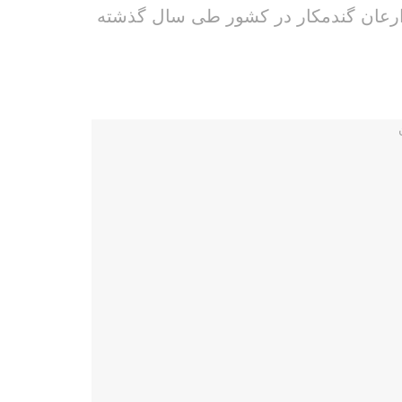
ه پرداخت ۳۱۶ میلیارد تومان خسارت به زارعان گندمکار در کشور طی سال گذشته