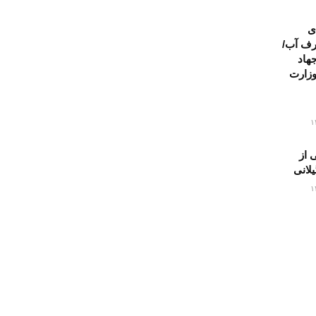
ی
ف آب/
هاد
وزارت
۵ تنی از
یلانی