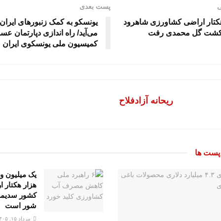
ی
پست بعدی
 هکتار اراضی کشاورزی شاهرود
یونسکو به کمک زنبورهای ایران
کشت گل محمدی رفت
می‌آید/ راه اندازی دپارتمان عس
کمیسیون ملی یونسکوی ایران
ریحانه آزادفلاح
ست ها
هزار هکتار 
کشور سدیمی
شور است
مرداد ۱۵, ۱۴۰۵