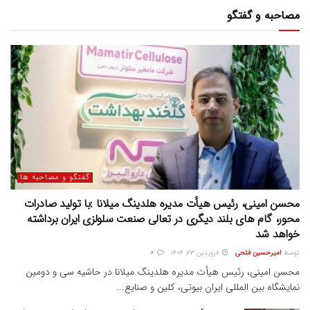
مصاحبه و گفتگو
گفتگو و مصاحبه ها
محسن امینی، رئیس هیأت مدیره هلدینگ میلانا :با تولید صادرات
محور، گام های بلند دیگری در تعالی صنعت سلولزی ایران برداشته
خواهد شد
توسط
امیرحسین فتحی
فروردین ۲۳, ۱۴۰۴
0
محسن امینی، رئیس هیأت مدیره هلدینگ میلانا در حاشیه سی و دومین
نمایشگاه بین المللی ایران بیوتی، کلین و صنایع...