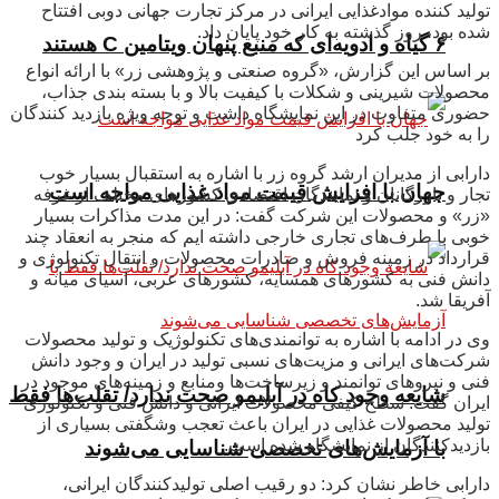
تولید کننده موادغذایی ایرانی در مرکز تجارت جهانی دوبی افتتاح
شده بود، روز گذشته به کار خود پایان داد.
۶ گیاه و ادویه‌ای که منبع پنهان ویتامین C هستند
بر اساس این گزارش، «گروه صنعتی و پژوهشی زر» با ارائه انواع
محصولات شیرینی و شکلات با کیفیت بالا و با بسته بندی جذاب،
حضوری متفاوت در این نمایشگاه داشت و توجه ویژه بازدید کنندگان
را به خود جلب کرد
دارابی از مدیران ارشد گروه زر با اشاره به استقبال بسیار خوب
جهان با افزایش قیمت مواد غذایی مواجه است
تجار و بازرگانان و ‌نمایندگان اقتصادی کشورهای مختلف از غرفه
«زر» و محصولات این شرکت گفت: در این مدت مذاکرات بسیار
خوبی با طرف‌های تجاری خارجی داشته ایم که منجر به انعقاد چند
قرارداد در زمینه فروش و صادرات محصولات و انتقال تکنولوژی و
دانش فنی به کشورهای همسایه، کشورهای عربی، آسیای میانه و
آفریقا شد.
وی در ادامه با اشاره به توانمندی‌های تکنولوژیک و تولید محصولات
شرکت‌های ایرانی و مزیت‌های نسبی تولید در ایران و وجود دانش
فنی و نیروهای توانمند و زیرساخت‌ها و‌منابع و زمینه‌های موجود در
شایعه وجود کاه در آبلیمو صحت ندارد/ تقلب‌ها فقط
ایران گفت: سطح کیفی محصولات ایرانی و دانش فنی و تکنولوژی
تولید محصولات غذایی در ایران باعث تعجب و‌شگفتی بسیاری از
بازدیدکنندگان از نمایشگاه شده است.
با آزمایش‌های تخصصی شناسایی می‌شوند
دارابی خاطر نشان کرد: دو رقیب اصلی تولیدکنندگان ایرانی،