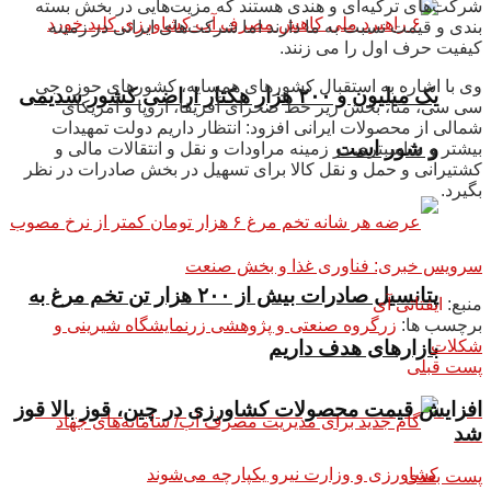
شرکت‌های ترکیه‌ای و هندی هستند که مزیت‌هایی در بخش بسته
بندی و قیمت نسبت به ما دارند اما شرکت‌های ایرانی در زمینه
کیفیت حرف اول را می زنند.
وی با اشاره به استقبال کشورهای همسایه، کشورهای حوزه جی
یک میلیون و ۲۰۰ هزار هکتار اراضی کشور سدیمی
سی سی، منا، بخش زیر خط صحرای آفریقا، اروپا و آمریکای
شمالی از محصولات ایرانی افزود: انتظار داریم دولت تمهیدات
و شور است
بیشتر و مناسبتری در زمینه مراودات و نقل و انتقالات مالی و
کشتیرانی و حمل و نقل کالا برای تسهیل در بخش صادرات در نظر
بگیرد.
سرویس خبری: فناوری غذا و بخش صنعت
پتانسیل صادرات بیش از ۲۰۰ هزار تن تخم مرغ به
منبع:
ایفتاتی آی
برچسب ها:
زر
گروه صنعتی و پژوهشی زر
نمایشگاه شیرینی و
شکلات
بازار‌های هدف داریم
پست قبلی
افزایش قیمت محصولات کشاورزی در چین، قوز بالا قوز
شد
پست بعدی