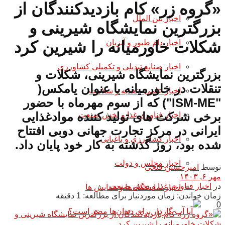
«گروه زر» کام بازدیدکنندگان از
اخبار بین الملل
بزرگترین نمایشگاه شیرینی و
اخبار دام طیور و آبزیان
شکلات خاورمیانه را شیرین کرد
اخبار صنایع تبدیلی و تکمیلی کشاورزی
بزرگترین نمایشگاه شیرینی، شکلات و
تنقلات در خاورمیانه با عنوان یامکس(
اخبار علمی - تغذیه و سلامت
"ISM-ME") که از سوم مهرماه با حضور
برخی شرکت های تولید کننده موادغذایی
اخبار فناوری غذا و بخش صنعت
ایرانی در مرکز تجارت جهانی دوبی افتتاح
اخبار کشاورزی و باغبانی
شده بود، روز گذشته به کار خود پایان داد.
اخبار مجلس و دولت
توسط
امیرحسین فتحی
مهر ۶, ۱۴۰۳
در
اخبار فناوری غذا و بخش صنعت
اخبار نمایشگاه ها و همایش ها
زمان خواندن: زمان موردنیاز برای مطالعه: 1 دقیقه
0