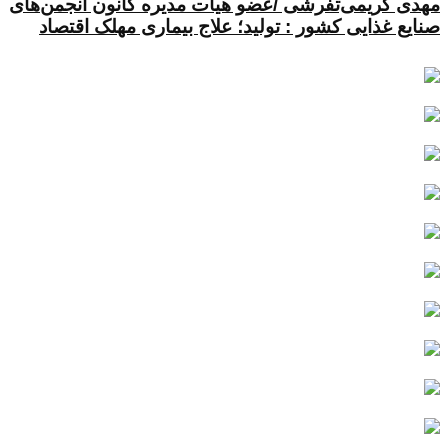
مهدی کریمی‌تفرشی /عضو هیات مدیره کانون انجمن‌های
صنایع غذایی کشور : تولید؛ علاج بیماری مهلک اقتصاد