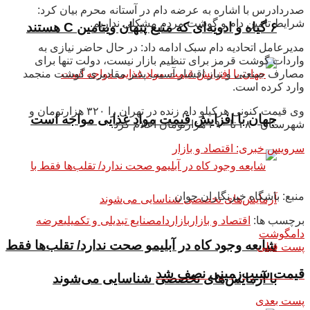
صدردادرس با اشاره به عرضه دام در آستانه محرم بیان کرد:
شرایط تامین دام و گوشت مردم مشکلی نداریم.
۶ گیاه و ادویه‌ای که منبع پنهان ویتامین C هستند
مدیرعامل اتحادیه دام سبک ادامه داد: در حال حاضر نیازی به
واردات گوشت قرمز برای تنظیم بازار نیست، دولت تنها برای
مصارف صنعتی و نیاز اقشار آسیب پذیر مقادیری گوشت منجمد
وارد کرده است.
وی قیمت کنونی هرکیلو دام زنده در تهران را ۳۲۰ هزارتومان و
جهان با افزایش قیمت مواد غذایی مواجه است
شهرستان ۲۸۰ تا ۲۹۰ هزارتومان اعلام کرد.
سرویس خبری: اقتصاد و بازار
منبع: باشگاه خبرنگاران جوان
برچسب ها:
اقتصاد و بازار
بازار
دام
صنایع تبدیلی و تکمیلی
عرضه
دام
گوشت
شایعه وجود کاه در آبلیمو صحت ندارد/ تقلب‌ها فقط
پست قبلی
قیمت سیب‌زمینی نصف شد
با آزمایش‌های تخصصی شناسایی می‌شوند
پست بعدی