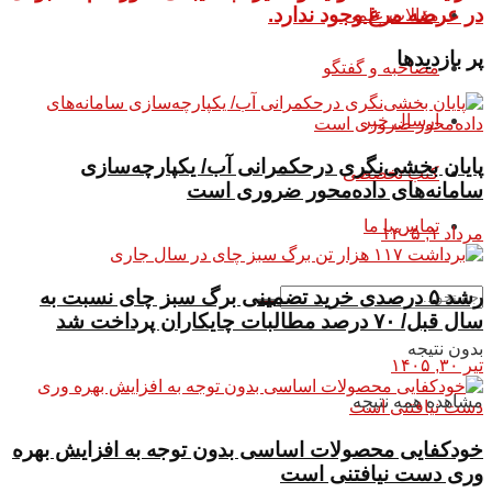
در عرضه مرغ وجود ندارد.
مقالات علمی
پر بازدیدها
مصاحبه و گفتگو
ارسال خبر
پایان بخشی‌نگری درحکمرانی آب/ یکپارچه‌سازی
کتب تخصصی
سامانه‌های داده‌محور ضروری است
تماس با ما
مرداد ۱, ۱۴۰۵
رشد ۵ درصدی خرید تضمینی برگ سبز چای نسبت به
سال قبل/ ۷۰ درصد مطالبات چایکاران پرداخت شد
بدون نتیجه
تیر ۳۰, ۱۴۰۵
مشاهده همه نتیجه
خودکفایی محصولات اساسی بدون توجه به افزایش بهره
وری دست نیافتنی است