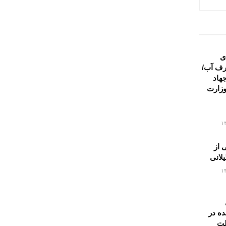
ی
ف آب/
هاد
وزارت
۵ تنی از
یلانی
ده در
ولت