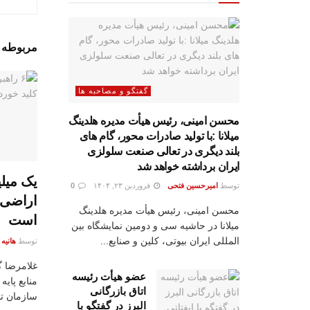
مربوطه
پ
گفتگو و مصاحبه ها
محسن امینی، رئیس هیأت مدیره هلدینگ
میلانا :با تولید صادرات محور، گام های
بلند دیگری در تعالی صنعت سلولزی
ایران برداشته خواهد شد
توسط
امیرحسین فتحی
فروردین ۲۳, ۱۴۰۴
0
اراضی 
محسن امینی، رئیس هیأت مدیره هلدینگ
است
میلانا در حاشیه سی و دومین نمایشگاه بین
المللی ایران بیوتی، کلین و صنایع...
توسط
هانیه
غلامرضا گ
عضو هیأت رئیسه
منابع پای
اتاق بازرگانی
سازمان ت
البرز در گفتگو با