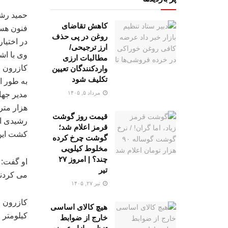
حمید رشی
کاهش تقاضای
فنون هست
روغن در پی حذف
در اختیا
ارز ترجیحی/
وی با اش
مطالبات ارزی
کازرون ص
واردکنندگان تعیین
تکلیف شود
به طور ا
مرداد ۵, ۱۴۰۵
مدیر جها
هزار متر
قیمت روز گوشت
رشیدی ا
قرمز اعلام شد؛
کشت این 
گوشت چرخ کرده
مخلوط کیلویی
چند؟ | امروز ۲۷
او گفت: 
تیر
می کردند
تیر ۲۷, ۱۴۰۵
هیچ کالای اساسی
کیلومتر 
خارج از ضوابط