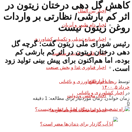
کاهش گل دهی درختان زیتون در
اخبار بین الملل
اثر کم بارشی/ نظارتی بر واردات
اخبار دام طیور و آبزیان
روغن زیتون نیست
اخبار صنایع تبدیلی و تکمیلی کشاورزی
رئیس شورای ملی زیتون گفت: گرچه گل
دهی درختان زیتون در اثر کم بارشی کم
اخبار علمی - تغذیه و سلامت
بوده، اما هم‌اکنون برای پیش بینی تولید زود
است.
اخبار فناوری غذا و بخش صنعت
توسط
ریحانه آزادفلاح
اخبار کشاورزی و باغبانی
خرداد ۵, ۱۴۰۰
در
اخبار کشاورزی و باغبانی
اخبار مجلس و دولت
زمان خواندن: زمان موردنیاز برای مطالعه: 1 دقیقه
0
اخبار نمایشگاه ها و همایش ها