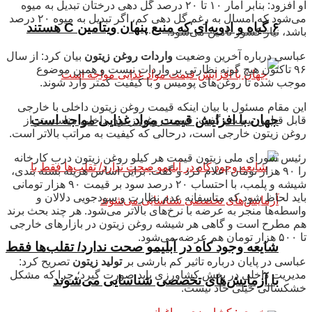
او افزود: بنابر آمار ۱۰ تا ۲۰ درصد گل دهی درختان تبدیل به میوه
می‌شود که امسال به رغم گل دهی کم، اگر تبدیل به میوه ۲۰ درصد
۶ گیاه و ادویه‌ای که منبع پنهان ویتامین C هستند
باشد، نیاز کشور تامین می‌شود.
عباسی درباره آخرین وضعیت
واردات روغن زیتون
بیان کرد: از سال
۹۶ تاکنون هیچ گونه نظارتی بر واردات نیست و همین موضوع
موجب شده تا روغن‌های پومیس و با کیفیت کمتر وارد شوند.
این مقام مسئول با بیان اینکه قیمت روغن زیتون داخلی با خارجی
جهان با افزایش قیمت مواد غذایی مواجه است
قابل قیاس نیست، گفت: قیمت روغن زیتون داخلی مناسب‌تر از
روغن زیتون خارجی است، درحالی که کیفیت به مراتب بالاتر است.
رئیس شورای ملی زیتون قیمت هر کیلو روغن زیتون درب کارخانه
را ۹۰ هزار تومان اعلام کرد و گفت: براین اساس هزینه بسته بندی،
شیشه و پلمب، با احتساب ۲۰ درصد سود بر قیمت ۹۰ هزار تومانی
باید لحاظ شود که متاسفانه عدم نظارت و سودجویی دلالان و
واسطه‌ها منجر به عرضه با نرخ‌های بالاتر می‌شود. هر چند بحث برند
هم مطرح است و گاهی هر شیشه روغن زیتون در بازارهای خارجی
تا ۵۰۰ هزار تومان هم عرضه می‌شود.
شایعه وجود کاه در آبلیمو صحت ندارد/ تقلب‌ها فقط
عباسی در پایان درباره تاثیر کم بارشی بر
تولید زیتون
تصریح کرد:
مدیریت داخلی در بخش کشاورزی باید صورت گیرد؛ چرا که مشکل
با آزمایش‌های تخصصی شناسایی می‌شوند
خشکسالی خیلی حاد نیست.