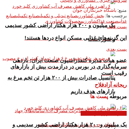
سرویس خبری : کشاورزی و باغبانی
منبع:
باشگاه خبرنگاران جوان
برچسب ها:
بخش کشاورزی
صنایع تبدیلی و تکمیلی
صنایع تکمیلی
صنایع
غذایی
صنعت غذا
کشاورزی
محصولات کشاورزی
یک میلیون و ۲۰۰ هزار هکتار اراضی کشور سدیمی
پست قبلی
این گزینه‌های غذایی مسکن انواع دردها هستند!
و شور است
پست بعدی
عضو هیات مدیره کنفدراسیون صنعت ایران: بازدهی
سرمایه‌گذاری در بورس در درازمدت بیش از بازارهای
رقیب است
پتانسیل صادرات بیش از ۲۰۰ هزار تن تخم مرغ به
ریحانه آزادفلاح
بازار‌های هدف داریم
مربوطه
پست ها
اخبار کشاورزی و باغبانی
یک میلیون و ۲۰۰ هزار هکتار اراضی کشور سدیمی و