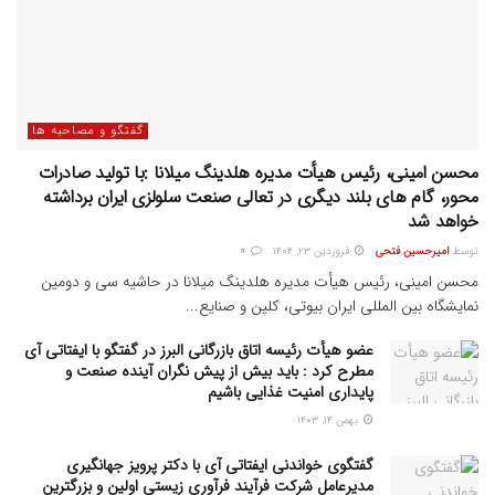
گفتگو و مصاحبه ها
محسن امینی، رئیس هیأت مدیره هلدینگ میلانا :با تولید صادرات
محور، گام های بلند دیگری در تعالی صنعت سلولزی ایران برداشته
خواهد شد
توسط
امیرحسین فتحی
فروردین ۲۳, ۱۴۰۴
0
محسن امینی، رئیس هیأت مدیره هلدینگ میلانا در حاشیه سی و دومین
نمایشگاه بین المللی ایران بیوتی، کلین و صنایع...
عضو هیأت رئیسه اتاق بازرگانی البرز در گفتگو با ایفتاتی آی
مطرح کرد : باید بیش از پیش نگران آینده صنعت و
پایداری امنیت غذایی باشیم
بهمن ۱۴, ۱۴۰۳
گفتگوی خواندنی ایفتاتی آی با دکتر پرویز جهانگیری
مدیرعامل شرکت فرآیند فرآوری زیستی اولین و بزرگترین