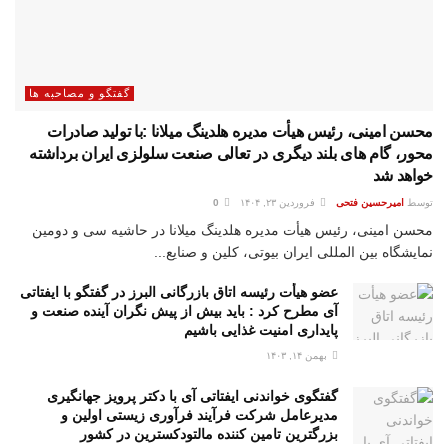
گفتگو و مصاحبه ها
محسن امینی، رئیس هیأت مدیره هلدینگ میلانا :با تولید صادرات
محور، گام های بلند دیگری در تعالی صنعت سلولزی ایران برداشته
خواهد شد
توسط
امیرحسین فتحی
فروردین ۲۳, ۱۴۰۴
0
محسن امینی، رئیس هیأت مدیره هلدینگ میلانا در حاشیه سی و دومین
نمایشگاه بین المللی ایران بیوتی، کلین و صنایع...
عضو هیأت رئیسه اتاق بازرگانی البرز در گفتگو با ایفتاتی
آی مطرح کرد : باید بیش از پیش نگران آینده صنعت و
پایداری امنیت غذایی باشیم
بهمن ۱۴, ۱۴۰۳
گفتگوی خواندنی ایفتاتی آی با دکتر پرویز جهانگیری
مدیرعامل شرکت فرآیند فرآوری زیستی اولین و
بزرگترین تامین کننده مالتودکسترین در کشور