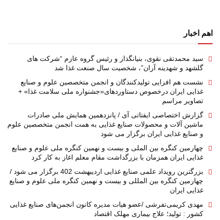
اهم اخبار
سید محمدتقی نقوی، بنیانگذار و رئیس گروه عازم “شرکت های
گلشهد و شهدینه آران”، شخصیت سال صنعت غذا شد
نشست هم افزایی تولیدکنندگان و انجمن متخصصین علوم و صنایع
غذایی ایران درخصوص دستاوردهای«جشنواره ملی سلامت غذا» +
تصاویر مراسم
گزارش اختصاصی ایفتاتی آی / پانزدهمین همایش ملی صادرات
ماشین آلات و محصولات صنایع غذایی به همت انجمن متخصصین علوم
و صنایع غذایی ایران برگزار می شود
چهارمین کنگره بین الملی و بیست و نهمین کنگره ملی علوم و صنایع
غذایی ایران همزمان با بزرگداشت مقام معلم اغاز به کار کرد
بزرگترین رویداد علمی صنایع غذایی اردیبهشت 402 برگزار می شود /
چهارمین کنگره بین المللی و بیست و نهمین کنگره ملی علوم و صنایع
غذایی ایران
مهدی کریمی‌تفرشی /عضو هیات مدیره کانون انجمن‌های صنایع غذایی
کشور : تولید؛ علاج بیماری مهلک اقتصاد