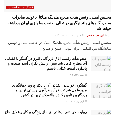
گفتگو و مصاحبه ها
محسن امینی، رئیس هیأت مدیره هلدینگ میلانا :با تولید صادرات
محور، گام های بلند دیگری در تعالی صنعت سلولزی ایران برداشته
خواهد شد
توسط
امیرحسین فتحی
فروردین ۲۳, ۱۴۰۴
0
محسن امینی، رئیس هیأت مدیره هلدینگ میلانا در حاشیه سی و دومین
نمایشگاه بین المللی ایران بیوتی، کلین و صنایع...
عضو هیأت رئیسه اتاق بازرگانی البرز در گفتگو با ایفتاتی
آی مطرح کرد : باید بیش از پیش نگران آینده صنعت و
پایداری امنیت غذایی باشیم
بهمن ۱۴, ۱۴۰۳
گفتگوی خواندنی ایفتاتی آی با دکتر پرویز جهانگیری
مدیرعامل شرکت فرآیند فرآوری زیستی اولین و
بزرگترین تامین کننده مالتودکسترین در کشور
اردیبهشت ۲, ۱۴۰۳
روایت خواندنی ایفتاتی آی ، از زندگی و کار و علایق حاج