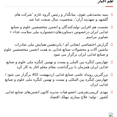
اهم اخبار
سید محمدتقی نقوی، بنیانگذار و رئیس گروه عازم “شرکت های
گلشهد و شهدینه آران”، شخصیت سال صنعت غذا شد
نشست هم افزایی تولیدکنندگان و انجمن متخصصین علوم و صنایع
غذایی ایران درخصوص دستاوردهای«جشنواره ملی سلامت غذا» +
تصاویر مراسم
گزارش اختصاصی ایفتاتی آی / پانزدهمین همایش ملی صادرات
ماشین آلات و محصولات صنایع غذایی به همت انجمن متخصصین علوم
و صنایع غذایی ایران برگزار می شود
چهارمین کنگره بین الملی و بیست و نهمین کنگره ملی علوم و صنایع
غذایی ایران همزمان با بزرگداشت مقام معلم اغاز به کار کرد
بزرگترین رویداد علمی صنایع غذایی اردیبهشت 402 برگزار می شود /
چهارمین کنگره بین المللی و بیست و نهمین کنگره ملی علوم و صنایع
غذایی ایران
مهدی کریمی‌تفرشی /عضو هیات مدیره کانون انجمن‌های صنایع غذایی
کشور : تولید؛ علاج بیماری مهلک اقتصاد