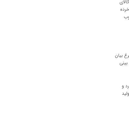
الای
خرده
وب
رغ بیان
یش بینی
د و
ولید