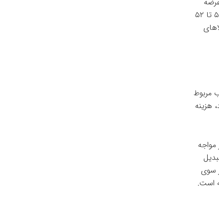
زار عرضه
می‌شود و این قلم از سبد غذایی خانوار در میادین میوه و تره بار به هر کیلو گرم ۵۰ تا ۵۲
اهای
ب مربوط
د، هزینه
 مواجه
بدیل
ز سوی
ه است.