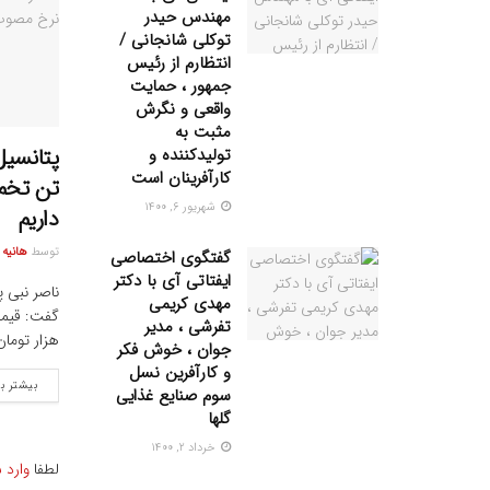
مهندس حیدر
توکلی شانجانی /
انتظارم از رئیس
جمهور ، حمایت
واقعی و نگرش
مثبت به
تولیدکننده و
کارآفرینان است
تن تخم 
شهریور ۶, ۱۴۰۰
داریم
توسط
هانیه
گفتگوی اختصاصی
ایفتاتی آی با دکتر
ناصر نبی پ
مهدی کریمی
تفرشی ، مدیر
هزار تومان
جوان ، خوش فکر
و کارآفرین نسل
بیشتر ب
سوم صنایع غذایی
گلها
خرداد ۲, ۱۴۰۰
لطفا
وارد 