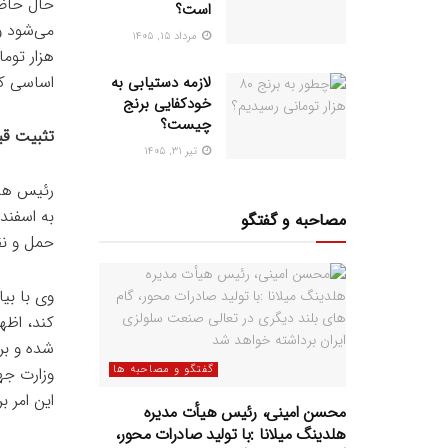
است؟
مرداد ۱۵, ۱۴۰۵
هزار توم
اساسی کم
لازمه دستیابی به
خودکفایی برنج
چیست؟
تثبیت قی
تیر ۳۱, ۱۴۰۵
رئیس هیأ
مصاحبه و گفتگو
حمل و نق
وی با بی
کند، اظها
شده و بر
گفتگو و مصاحبه ها
وزارت جه
این امر 
محسن امینی، رئیس هیأت مدیره
هلدینگ میلانا :با تولید صادرات محور،