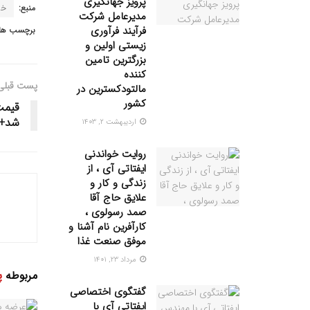
پرویز جهانگیری
منبع:
خب
مدیرعامل شرکت
فرآیند فرآوری
برچسب ها:
زیستی اولین و
بزرگترین تامین
کننده
پست قبلی
مالتودکسترین در
کشور
قیمت
شد+
اردیبهشت ۲, ۱۴۰۳
روایت خواندنی
ایفتاتی آی ، از
زندگی و کار و
علایق حاج آقا
صمد رسولوی ،
کارآفرین نام آشنا و
موفق صنعت غذا
مرداد ۲۳, ۱۴۰۱
مربوطه
پ
گفتگوی اختصاصی
ایفتاتی آی با