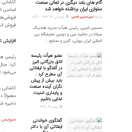
کاشانی د
گام های بلند دیگری در تعالی صنعت
سلولزی ایران برداشته خواهد شد
اساسی ام
فروشی‌ها
توسط
امیرحسین فتحی
فروردین ۲۳, ۱۴۰۴
0
فروش انج
محسن امینی، رئیس هیأت مدیره هلدینگ
میلانا در حاشیه سی و دومین نمایشگاه بین
افزایش ت
المللی ایران بیوتی، کلین و صنایع...
عضو هیأت رئیسه
رئیس هیأ
اتاق بازرگانی البرز
در گفتگو با ایفتاتی
می‌شود امسال
آی مطرح کرد :
باید بیش از پیش
نگران آینده صنعت
کاشانی ی
و پایداری امنیت
معمولاً د
غذایی باشیم
ذخیره شد
بهمن ۱۴, ۱۴۰۳
سرویس خب
گفتگوی خواندنی
ایفتاتی آی با دکتر