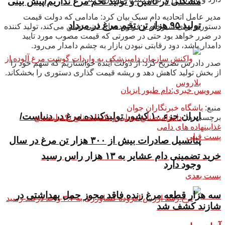
مشکلی در تامین و تولید تخم مرغ نداریم/پیش بینی
مدیر عامل اتحادیه دام سبک بیان کرد: مادامی که دولت قیمت
تولید ۹۵ هزار تن تخم مرغ در مرداد
دستوری برای شیرخام و فرآورده‌های لبنی تعیین می‌کند، تولید کننده
در ضرر خواهد بود حتی در صورتی که قیمت مصوب مورد تایید
دامدار باشد، دود رقابتی نبودن بازار به چشم دامدار می‌رود.
صدر دادرس تصریح کرد: از دولت آینده خواستاریم که سهم خود را
از بخش تولید کاهش دهد و ریشه قیمت گذاری دستوری را بخشکاند.
سرویس خبری:دام طیور ابزیان
منبع:
باشگاه خبرنگاران جوان
ایران جزء ۱۰ کشور تولیدکننده مرغ در دنیاست/
برچسب ها:
دام
دامی
صنایع تبدیلی و تکمیلی
صنایع تکمیلی
صنایع
غذایی
نهاده های دامی
پست قبلی
پتانسیل صادرات بیش از ۳۰۰ هزار تن مرغ در سال
خرید تضمینی دام عشایر به ۱۳ هزار راس رسید
وجود دارد
پست بعدی
سه هزار قطعه مرغ زنده فاقد مجوز حمل بهداشتی در
شازند کشف شد