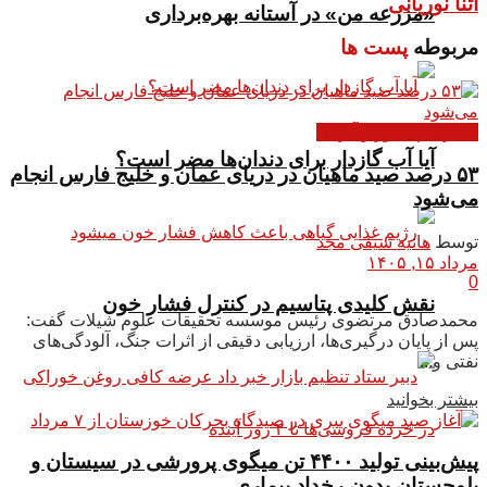
آتنا نوریانی
«مزرعه من» در آستانه بهره‌برداری
مربوطه
پست ها
اخبار دام طیور و آبزیان
آیا آب گازدار برای دندان‌ها مضر است؟
۵۳ درصد صید ماهیان در دریای عمان و خلیج فارس انجام
می‌شود
توسط
هانیه سیفی مجد
مرداد ۱۵, ۱۴۰۵
0
نقش کلیدی پتاسیم در کنترل فشار خون
محمدصادق مرتضوی رئیس موسسه تحقیقات علوم شیلات گفت:
پس از پایان درگیری‌ها، ارزیابی دقیقی از اثرات جنگ، آلودگی‌های
نفتی و...
بیشتر بخوانید
پیش‌بینی تولید ۴۴۰۰ تن میگوی پرورشی در سیستان و
بلوچستان بدون رخداد بیماری