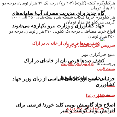
هرکیلوگرم کلیته (کلوته) (۳-۲ رج) درجه یک ۹۹ هزار تومان، درجه دو
۸۹ هزار تومان
گام جدید برای مدیریت مصرف آب/ سامانه‌های
هر کیلوگرم خرما کبکاب شسته شده بسته‌بندی ۲۵۰ الی ۱۰۰۰
گرمی هر کیلو ۹۸ هزار تومان
جهاد کشاورزی و وزارت نیرو یکپارچه می‌شوند
انواع خرما مضافتی، درجه یک کیلویی ۲۷۰ هزار تومان، درجه دو
۲۵۰ هزار تومان
سرویس خبری:اقتصاد و بازار
منبع:خبرگزاری مهر
کشف صدها قرص نان از خانه‌ای در اراک
برچسب ها:
بازار
تهران
خرما
قیمت
پست قبلی
برچسب های پرطرفدار
جزئیات تامین ارز کالاهای اساسی از زبان وزیر جهاد
کشاورزی
پست بعدی
فناوری غذا
اصلاح نژاد گاومیش بومی کلید خورد/ فرصتی برای
صنایع تبدیلی کشاورزی
افزایش تولید گوشت و شیر