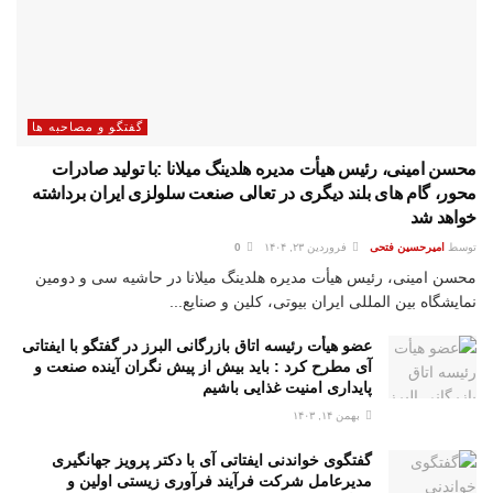
گفتگو و مصاحبه ها
محسن امینی، رئیس هیأت مدیره هلدینگ میلانا :با تولید صادرات
محور، گام های بلند دیگری در تعالی صنعت سلولزی ایران برداشته
خواهد شد
توسط
امیرحسین فتحی
فروردین ۲۳, ۱۴۰۴
0
محسن امینی، رئیس هیأت مدیره هلدینگ میلانا در حاشیه سی و دومین
نمایشگاه بین المللی ایران بیوتی، کلین و صنایع...
عضو هیأت رئیسه اتاق بازرگانی البرز در گفتگو با ایفتاتی
آی مطرح کرد : باید بیش از پیش نگران آینده صنعت و
پایداری امنیت غذایی باشیم
بهمن ۱۴, ۱۴۰۳
گفتگوی خواندنی ایفتاتی آی با دکتر پرویز جهانگیری
مدیرعامل شرکت فرآیند فرآوری زیستی اولین و