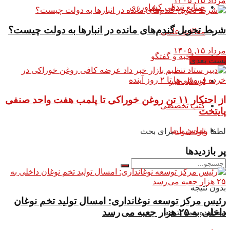
مرداد ۱۵, ۱۴۰۵
صنایع تبدیلی کشاورزی
شرط تحویل گندم‌های مانده در انبار‌ها به دولت چیست؟
مقالات علمی
مرداد ۱۵, ۱۴۰۵
مصاحبه و گفتگو
پست بعدی
ارسال خبر
از احتکار ۱۱ تن روغن خوراکی تا پلمب هفت واحد صنفی
کتب تخصصی
پایتخت
تماس با ما
لطفا
وارد شوید
برای بحث
پر بازدیدها
بدون نتیجه
رئیس مرکز توسعه نوغانداری: امسال تولید تخم نوغان
داخلی به ۲۵ هزار جعبه می رسد
مشاهده همه نتیجه