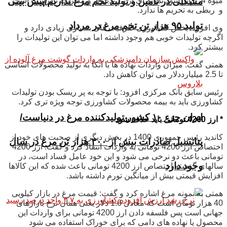
مشکلی در تامین و تولید تخم مرغ نداریم/پیش بینی
میوه 4 برابر شود نمونه ای از بی تدبیری و مدیریت نادرست است
و ربطی به تحریم ها ندارد.
تولید ۹۵ هزار تن تخم مرغ در مرداد
وی افزود: بخش کشاورزی ظرفیت های بسیاری زیادی دارد و
اگرچه
تولیدات خوبی هم وجود داشته اما می توان این تولیدات را
بیشتر کرد.
همتی گفت: میزان واردات نهاده ها با اتکا به تولید محصولات اساسی
تا 2.5 میلیارددلار می توان کاهش داد.
رئیس سابق بانک مرکزی افزود: با توجه به پر ریسک بودن تولیدات
کشاورزی باید به بیمه محصولات کشاورزی توجه ویژه تری کرد.
ایران جزء ۱۰ کشور تولیدکننده مرغ در دنیاست/
* ارز 4200 تومانی باید حذف شود
کاندید رئیس جمهوری 1400 در بخش دیگری از صحبت های خود از
پتانسیل صادرات بیش از ۳۰۰ هزار تن مرغ در سال
اختصاص ارز 4200 تومانی به واردات انتقاد کرد و گفت: ارز 4200
تومانی باعث دو نرخی می شود و این خود عامل فساد است، در
وجود دارد
سالهای گذشته اختصاص ارز 4200 تومانی باعث شده که این کالاها
افزایش قیمتی بیش از میانگین تورم داشته باشد.
همتی به نمونه مرغ اشاره کرد و گفت: قیمت مرغ در بازار کیلویی
40 هزار تومان است که معادل 1.6 دلار یعنی همان نرخ بازارهای
جهانی است پس فلسفه دادن ارز 4200 تومانی برای واردات این
محصول یا نهاده های دامی که برای خوراک استفاده می شود