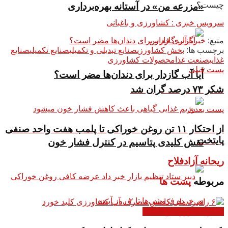
چیست؟
«مزرعه من» در آستانه بهره‌برداری
سرویس خبری : کشاورزی و باغبانی
منبع:
خبرگزاری فارس
برچسب ها:
بخش کشاورزی
صنایع تبدیلی و تکمیلی
صنایع تکمیلی
صنایع
غذایی
صنعت غذا
محصولات کشاورزی
پست قبلی
آیا آب گازدار برای دندان‌ها مضر است؟
شکر ۷۳ درصد گران شد
پست بعدی
از احتکار ۱۱ تن روغن خوراکی تا پلمب هفت واحد صنفی
پایتخت
نقش کلیدی پتاسیم در کنترل فشار خون
ریحانه آزادفلاح
مربوطه
پست ها
اخبار کشاورزی و باغبانی