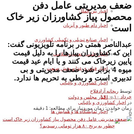
ضعف مدیریتی عامل دفن
اخبار بین الملل
محصول پیاز کشاورزان زیر خاک
اخبار دام طیور و آبزیان
است
اخبار صنایع تبدیلی و تکمیلی کشاورزی
عبدالناصر همتی در برنامه تلویزیونی گفت:
این که کشاورزان پیازها را به دلیل قیمت
اخبار علمی - تغذیه و سلامت
پایین زیرخاک می کنند و یا ایام عید قیمت
میوه 4 برابر شود ضعف مدیریتی و بی
اخبار فناوری غذا و بخش صنعت
تدبیری است و ربطی به تحریم ها ندارد.
اخبار کشاورزی و باغبانی
توسط
ریحانه آزادفلاح
خرداد ۱۰, ۱۴۰۰
اخبار مجلس و دولت
در
اخبار کشاورزی و باغبانی
زمان خواندن: زمان موردنیاز برای مطالعه: 1 دقیقه
اخبار نمایشگاه ها و همایش ها
0