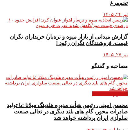
تخم‌مرغ
تیر ۲۴, ۱۴۰۵
گزارش میدانی از بازار میوه و تره‌بار/ خریداران نگران
قیمت، فروشندگان نگران رکود !
تیر ۲۷, ۱۴۰۵
مصاحبه و گفتگو
گفتگو و مصاحبه ها
محسن امینی، رئیس هیأت مدیره هلدینگ میلانا :با تولید
صادرات محور، گام های بلند دیگری در تعالی صنعت
سلولزی ایران برداشته خواهد شد
توسط
امیرحسین فتحی