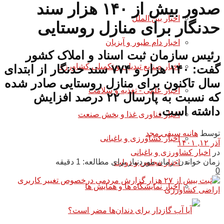
صدور بیش از ۱۴۰ هزار سند
اخبار بین الملل
حدنگار برای منازل روستایی
اخبار دام طیور و آبزیان
رئیس سازمان ثبت اسناد و املاک کشور
اخبار صنایع تبدیلی و تکمیلی کشاورزی
گفت: ۱۴۰ هزار و ۷۷۴ سند حدنگار از ابتدای
سال تاکنون برای منازل روستایی صادر شده
اخبار علمی - تغذیه و سلامت
که نسبت به پارسال ۲۲ درصد افزایش
داشته است.
اخبار فناوری غذا و بخش صنعت
توسط
هانیه سیفی مجد
اخبار کشاورزی و باغبانی
آذر ۱۲, ۱۴۰۱
در
اخبار کشاورزی و باغبانی
زمان خواندن: زمان موردنیاز برای مطالعه: 1 دقیقه
اخبار مجلس و دولت
0
اخبار نمایشگاه ها و همایش ها