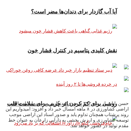
آیا آب گازدار برای دندان‌ها مضر است؟
نقش کلیدی پتاسیم در کنترل فشار خون
روشی برای کم کردن اثر چربی برای سلامت قلب
حسن بابایی از رشد ۳۹۲ درصدی حدنگاری و صدور اسناد مالکیت
اراضی کشاورزی در ۸ ماهه امسال خبر داد و افزود: امیدواریم این
روند پرشتاب همچنان تداوم یابد و صدور اسناد این اراضی موجب
توسعه کشاورزی و ارزش بخشی به دارایی زارعان به عنوان خط
مقدم تولید در کشور خواهد شد.