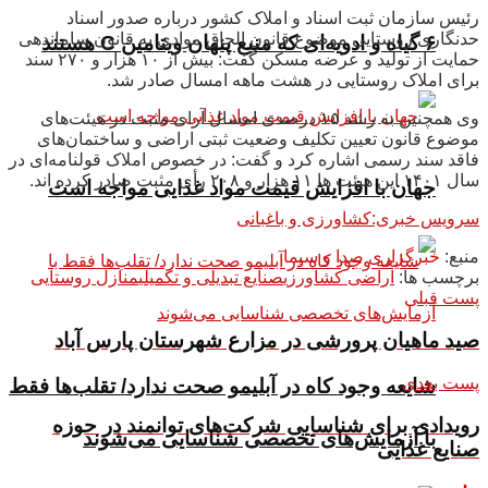
رئیس سازمان ثبت اسناد و املاک کشور درباره صدور اسناد
حدنگاری روستایی موضوع قانون الحاق موادی به قانون ساماندهی
۶ گیاه و ادویه‌ای که منبع پنهان ویتامین C هستند
حمایت از تولید و عرضه مسکن گفت: بیش از ۱۰ هزار و ۲۷۰ سند
برای املاک روستایی در هشت ماهه امسال صادر شد.
وی همچنین به رشد ۱۵ درصدی امسال آرای مثبت در هیئت‌های
موضوع قانون تعیین تکلیف وضعیت ثبتی اراضی و ساختمان‌های
فاقد سند رسمی اشاره کرد و گفت: در خصوص املاک قولنامه‌ای در
سال ۱۴۰۱ این هیئت ها ۱۱ هزار و ۲۰۸ رأی مثبت صادر کرده اند.
جهان با افزایش قیمت مواد غذایی مواجه است
سرویس خبری:کشاورزی و باغبانی
منبع:
خبرگزاری صدا و سیما
برچسب ها:
اراضی کشاورزی
صنایع تبدیلی و تکمیلی
منازل روستایی
پست قبلی
صید ماهیان پرورشی در مزارع شهرستان پارس آباد
پست بعدی
شایعه وجود کاه در آبلیمو صحت ندارد/ تقلب‌ها فقط
رویدادی برای شناسایی شرکت‌های توانمند در حوزه
با آزمایش‌های تخصصی شناسایی می‌شوند
صنایع غذایی