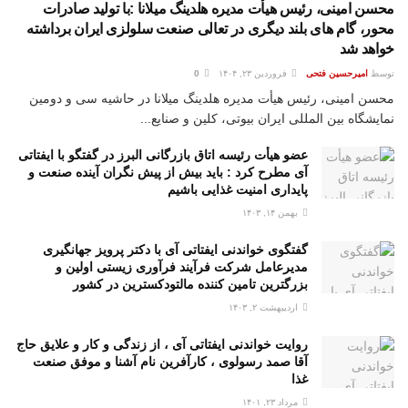
محسن امینی، رئیس هیأت مدیره هلدینگ میلانا :با تولید صادرات
محور، گام های بلند دیگری در تعالی صنعت سلولزی ایران برداشته
خواهد شد
توسط
امیرحسین فتحی
فروردین ۲۳, ۱۴۰۴
0
محسن امینی، رئیس هیأت مدیره هلدینگ میلانا در حاشیه سی و دومین
نمایشگاه بین المللی ایران بیوتی، کلین و صنایع...
عضو هیأت رئیسه اتاق بازرگانی البرز در گفتگو با ایفتاتی
آی مطرح کرد : باید بیش از پیش نگران آینده صنعت و
پایداری امنیت غذایی باشیم
بهمن ۱۴, ۱۴۰۳
گفتگوی خواندنی ایفتاتی آی با دکتر پرویز جهانگیری
مدیرعامل شرکت فرآیند فرآوری زیستی اولین و
بزرگترین تامین کننده مالتودکسترین در کشور
اردیبهشت ۲, ۱۴۰۳
روایت خواندنی ایفتاتی آی ، از زندگی و کار و علایق حاج
آقا صمد رسولوی ، کارآفرین نام آشنا و موفق صنعت
غذا
مرداد ۲۳, ۱۴۰۱