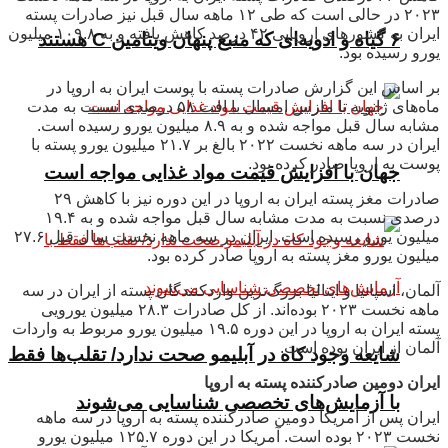
۲۰۲۳ در حالی است که طی ۱۲ ماهه سال قبل نیز صادرات پسته
ایران به کشورهای اروپایی ۴۲ درصد کاهش یافته و به ۱۰۹.۸ میلیون
۶ گیاه و ادویه‌ای که منبع پنهان ویتامین C هستند
یورو رسیده بود.
بر اساس این گزارش صادرات پسته با پوست ایران به اروپا در
ماه‌های ژانویه تا مارس امسال با افت ۵۸ درصدی نسبت به مدت
مشابه سال قبل مواجه شده و به ۸.۹ میلیون یورو رسیده است.
ایران در سه ماهه نخست ۲۰۲۲ بالغ بر ۲۱.۷ میلیون یورو پسته با
پوست به اروپا صادر کرده بود.
جهان با افزایش قیمت مواد غذایی مواجه است
صادرات مغز پسته ایران به اروپا در این دوره نیز با کاهش ۲۹
درصدی نسبت به مدت مشابه سال قبل مواجه شده و به ۱۹.۴
میلیون یورو رسیده است. ایران در سه ماهه نخست سال قبل ۲۷.۶
میلیون یورو مغز پسته به اروپا صادر کرده بود.
آلمان، اسپانیا و ایتالیا بزرگ‌ترین واردکنندگان پسته از ایران در سه
ماهه نخست ۲۰۲۳ بوده‌اند. از کل صادرات ۲۸.۳ میلیون یورویی
پسته ایران به اروپا در این دوره ۱۹.۵ میلیون یورو مربوط به واردات
آلمان از ایران بوده است.
شایعه وجود کاه در آبلیمو صحت ندارد/ تقلب‌ها فقط
ایران دومین صادرکننده پسته به اروپا
با آزمایش‌های تخصصی شناسایی می‌شوند
ایران پس از آمریکا دومین صادرکننده پسته به اروپا در سه ماهه
نخست ۲۰۲۳ بوده است. آمریکا در این دوره ۱۲۵.۷ میلیون یورو