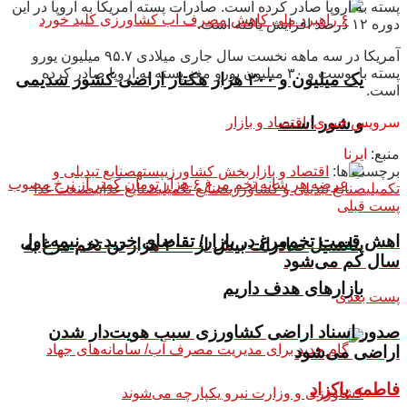
پسته به اروپا صادر کرده است. صادرات پسته آمریکا به اروپا در این
دوره ۱۲ درصد افزایش یافته است.
آمریکا در سه ماهه نخست سال جاری میلادی ۹۵.۷ میلیون یورو
پسته با پوست و ۳۰ میلیون یورو مغز پسته به اروپا صادر کرده
یک میلیون و ۲۰۰ هزار هکتار اراضی کشور سدیمی
است.
و شور است
سرویس خبری:
اقتصاد و بازار
منبع:
ایرنا
برچسب ها:
اقتصاد و بازار
بخش کشاورزی
پسته
صنایع تبدیلی و
تکمیلی
صنایع تبدیلی و کشاورزی
صنایع تکمیلی
صنایع غذایی
صنعت غذا
پست قبلی
اهش قیمت تخم‌مرغ در بازار/ تقاضای خرید در نیمه اول
پتانسیل صادرات بیش از ۲۰۰ هزار تن تخم مرغ به
سال کم می‌شود
بازار‌های هدف داریم
پست بعدی
صدور اسناد اراضی کشاورزی سبب هویت‌دار شدن
اراضی می‌شود
فاطمه پاکزاد