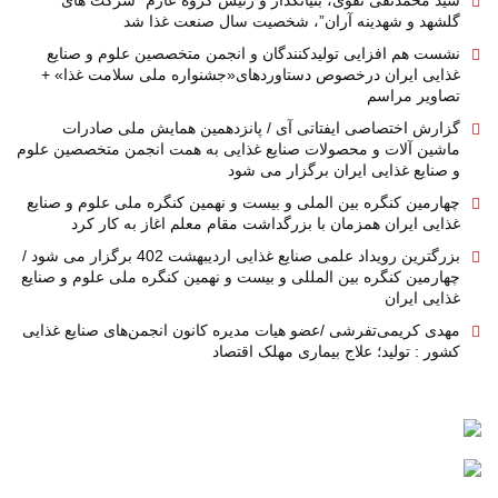
سید محمدتقی نقوی، بنیانگذار و رئیس گروه عازم “شرکت های
گلشهد و شهدینه آران”، شخصیت سال صنعت غذا شد
نشست هم افزایی تولیدکنندگان و انجمن متخصصین علوم و صنایع
غذایی ایران درخصوص دستاوردهای«جشنواره ملی سلامت غذا» +
تصاویر مراسم
گزارش اختصاصی ایفتاتی آی / پانزدهمین همایش ملی صادرات
ماشین آلات و محصولات صنایع غذایی به همت انجمن متخصصین علوم
و صنایع غذایی ایران برگزار می شود
چهارمین کنگره بین الملی و بیست و نهمین کنگره ملی علوم و صنایع
غذایی ایران همزمان با بزرگداشت مقام معلم اغاز به کار کرد
بزرگترین رویداد علمی صنایع غذایی اردیبهشت 402 برگزار می شود /
چهارمین کنگره بین المللی و بیست و نهمین کنگره ملی علوم و صنایع
غذایی ایران
مهدی کریمی‌تفرشی /عضو هیات مدیره کانون انجمن‌های صنایع غذایی
کشور : تولید؛ علاج بیماری مهلک اقتصاد