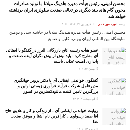
محسن امینی، رئیس هیأت مدیره هلدینگ میلانا :با تولید صادرات
محور، گام های بلند دیگری در تعالی صنعت سلولزی ایران برداشته
خواهد شد
توسط
امیرحسین فتحی
فروردین ۲۳, ۱۴۰۴
0
محسن امینی، رئیس هیأت مدیره هلدینگ میلانا در حاشیه سی و دومین
نمایشگاه بین المللی ایران بیوتی، کلین و صنایع...
عضو هیأت رئیسه اتاق بازرگانی البرز در گفتگو با ایفتاتی
آی مطرح کرد : باید بیش از پیش نگران آینده صنعت و
پایداری امنیت غذایی باشیم
بهمن ۱۴, ۱۴۰۳
گفتگوی خواندنی ایفتاتی آی با دکتر پرویز جهانگیری
مدیرعامل شرکت فرآیند فرآوری زیستی اولین و
بزرگترین تامین کننده مالتودکسترین در کشور
اردیبهشت ۲, ۱۴۰۳
روایت خواندنی ایفتاتی آی ، از زندگی و کار و علایق حاج
آقا صمد رسولوی ، کارآفرین نام آشنا و موفق صنعت
غذا
مرداد ۲۳, ۱۴۰۱