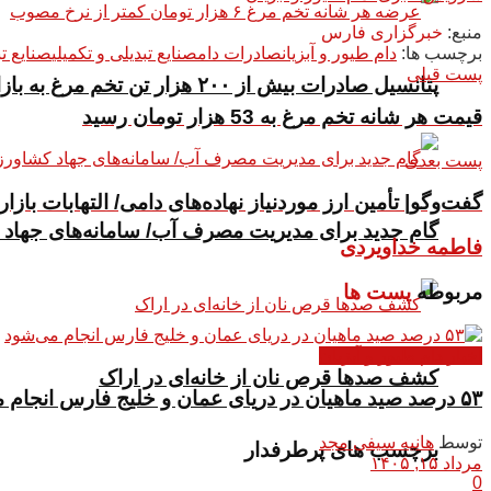
منبع:
خبرگزاری فارس
برچسب ها:
دام طیور و آبزیان
صادرات دام
صنایع تبدیلی و تکمیلی
صنایع ت
پست قبلی
پتانسیل صادرات بیش از ۲۰۰ هزار تن تخم مرغ به بازار‌های هدف داریم
قیمت هر شانه تخم مرغ به 53 هزار تومان رسید
پست بعدی
گفت‌وگو| تأمین ارز موردنیاز نهاده‌های دامی/ التهابات باز
گام جدید برای مدیریت مصرف آب/ سامانه‌های جهاد 
فاطمه خداویردی
مربوطه
پست ها
اخبار دام طیور و آبزیان
کشف صدها قرص نان از خانه‌ای در اراک
۵۳ درصد صید ماهیان در دریای عمان و خلیج فارس انجام می‌شود
توسط
هانیه سیفی مجد
برچسب های پرطرفدار
مرداد ۱۵, ۱۴۰۵
0