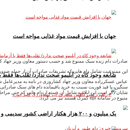
جهان با افزایش قیمت مواد غذایی مواجه است
صادرات دام زنده سبک ممنوع شد و حسب دستور معاون وزیر جهاد کشا
این ممنوعیت شامل دام هایی که تشریفات صادرات آن از جمله صدور 
شایعه وجود کاه در آبلیمو صحت ندارد/ تقلب‌ها فقط
عباس عسکرزاده معاون وزیر جهاد کشاروزی در نامه به مدیرعامل ش
سنگین، با قید فوریت نسبت به خرید باقیمانده دام های سبک صادرا
شایان ذکر است این ابلاغیه شامل آن دسته از دام هایی که حتی مراح
متبوع در سامانه epl گمرک هستند نیز می گردد.
یک میلیون و ۲۰۰ هزار هکتار اراضی کشور سدیمی و شور است
سرویس خبری: دام طیور و آبزیان