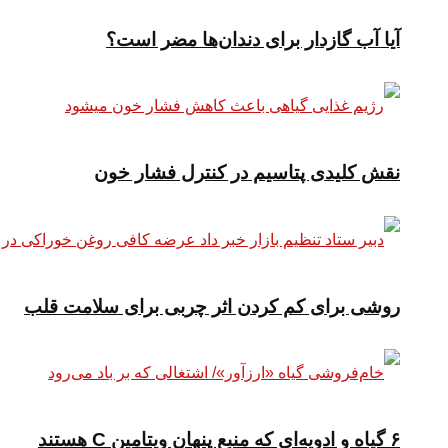
آیا آب گازدار برای دندان‌ها مضر است؟
نقش کلیدی پتاسیم در کنترل فشار خون
روشی برای کم کردن اثر چربی برای سلامت قلب
۶ گیاه و ادویه‌ای که منبع پنهان ویتامین C هستند