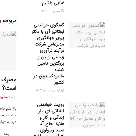
غذایی باشیم
بهمن ۱۴, ۱۴۰۳
مربوطه
پ
گفتگوی خواندنی
ایفتاتی آی با دکتر
پرویز جهانگیری
مدیرعامل شرکت
فرآیند فرآوری
زیستی اولین و
بزرگترین تامین
کننده
مالتودکسترین در
مصرف چن
کشور
است؟
اردیبهشت ۲, ۱۴۰۳
توسط
مطهره 
روایت خواندنی
باز هم داس
ایفتاتی آی ، از
چند تخم‌مر
زندگی و کار و
درباره فوا
علایق حاج آقا
صمد رسولوی ،
بیشتر ب