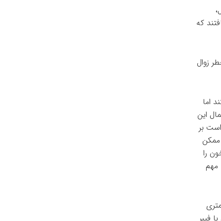
،
فتند که
طر زوال
د اما
ال این
است بر
 ممکن
ون را
 مهم
متری
ا فیبر