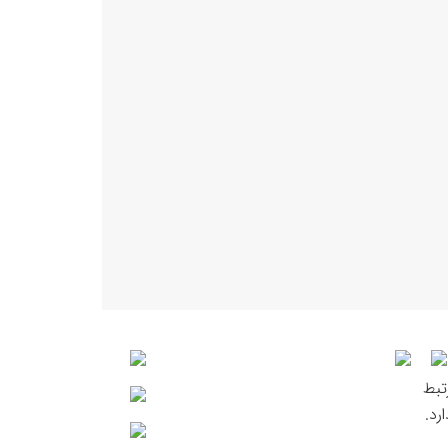
تبط
رد.