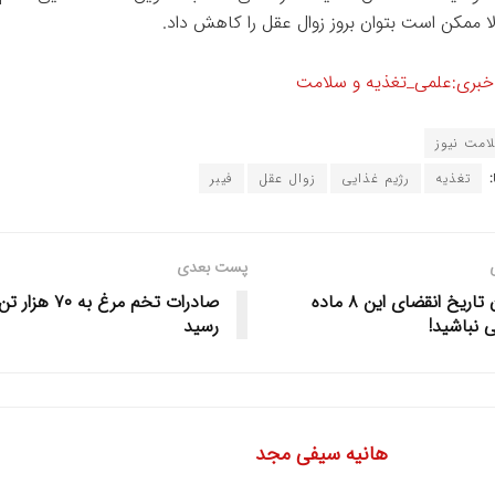
لا ممکن است بتوان بروز زوال عقل را کاهش داد.
بری:علمی_تغذیه و سلامت
امت نیوز
تغذیه
رژیم غذایی
زوال عقل
فیبر
پست بعدی
نگران تاریخ انقضای این ۸ ماده
صادرات تخم مرغ به ۷۰ هزار ت
 نباشید!
رسید
هانیه سیفی مجد