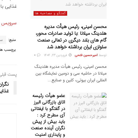
غذایی با
گفتگو و مصاحبه ها
سرویس خ
محسن امینی، رئیس هیأت مدیره
هلدینگ میلانا :با تولید صادرات محور،
گام های بلند دیگری در تعالی صنعت
منبع:
سل
سلولزی ایران برداشته خواهد شد
برچسب ها:
توسط
امیرحسین فتحی
فروردین ۲۳, ۱۴۰۴
0
محسن امینی، رئیس هیأت مدیره هلدینگ
میلانا در حاشیه سی و دومین نمایشگاه بین
پست قبلی
المللی ایران بیوتی، کلین و صنایع...
غذایی
عضو هیأت رئیسه
اتاق بازرگانی البرز
در گفتگو با ایفتاتی
آی مطرح کرد :
باید بیش از پیش
نگران آینده صنعت
و پایداری امنیت