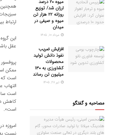
میوه ۲۰ درصد
همچنین ف
ارزان شد/ توزیع
سبزیجات 
روزانه ۲۲ هزار تن
میوه و صیفی در
ارتباط ب
میدان
مرداد ۱۰, ۱۴۰۵
این گروه 
عقل باشد 
افزایش ضریب
نفوذ دانش تولید
محصولات
پروفسور 
کشاورزی به ۱۳۰
ممکن است
میلیون تن رساند
است که ف
تیر ۲۸, ۱۴۰۵
التهاب ع
است سایر
کاهش دهد
مصاحبه و گفتگو
است».
امروزه در
نسبت به 