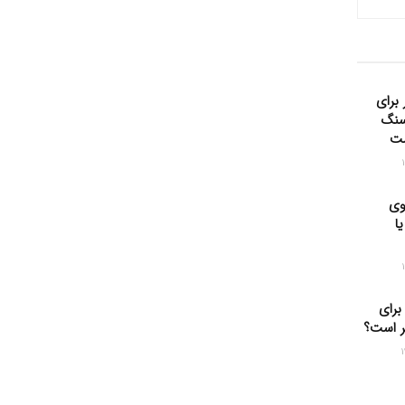
 برای
سنگ
ست
وی
ا
 برای
ر است؟