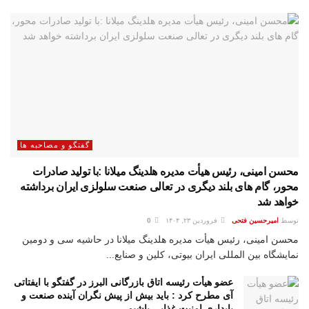
گفتگو و مصاحبه ها
محسن امینی، رئیس هیأت مدیره هلدینگ میلانا :با تولید صادرات
محور، گام های بلند دیگری در تعالی صنعت سلولزی ایران برداشته
خواهد شد
توسط
امیرحسین فتحی
فروردین ۲۳, ۱۴۰۴
0
محسن امینی، رئیس هیأت مدیره هلدینگ میلانا در حاشیه سی و دومین
نمایشگاه بین المللی ایران بیوتی، کلین و صنایع...
عضو هیأت رئیسه اتاق بازرگانی البرز در گفتگو با ایفتاتی
آی مطرح کرد : باید بیش از پیش نگران آینده صنعت و
پایداری امنیت غذایی باشیم