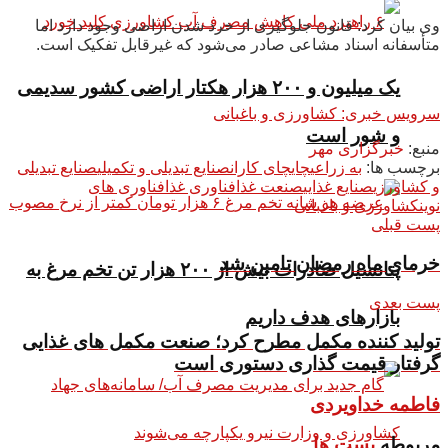
وی بیان کرد: قانون جلوگیری از خرد شدن اراضی وجود دارد اما
متأسفانه اسناد مشاعی صادر می‌شود که غیرقابل تفکیک است.
یک میلیون و ۲۰۰ هزار هکتار اراضی کشور سدیمی
سرویس خبری: کشاورزی و باغبانی
و شور است
منبع:
خبرگزاری مهر
برچسب ها:
به زراعی
چای
چای کاران
صنایع تبدیلی و تکمیلی
صنایع تبدیلی
و کشاورزی
صنایع غذایی
صنعت غذا
فناوری غذا
فناوری های
نوین
کشاورزی و باغبانی
پست قبلی
خرمای ماه رمضان تامین شد
پتانسیل صادرات بیش از ۲۰۰ هزار تن تخم مرغ به
پست بعدی
بازار‌های هدف داریم
تولید کننده مکمل مطرح کرد؛ صنعت مکمل های غذایی
گرفتار قیمت گذاری دستوری است
فاطمه خداویردی
مربوطه
پست ها