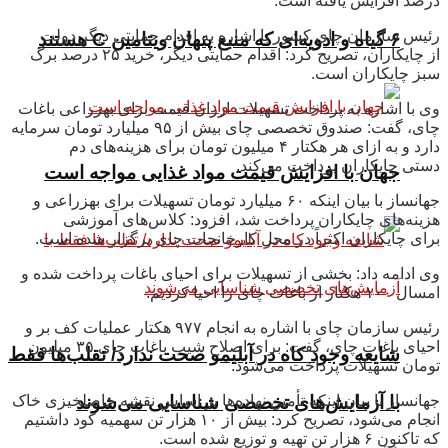
درصد افزایش یافته است.
رئیس سازمان چای کشور با اشاره به اقدام حمایتی دیگر دولت
۶ گیاه و ادویه‌ای که منبع پنهان ویتامین C هستند
از چایکاران، تصریح کرد: اقدام حمایتی دیگر، خرید ۲۵ درصد برگ
سبز چایکاران است.
وی با اشاره به پرداخت تسهیلات ارزان قیمت برای بهزراعی باغات
چای، گفت: صندوق تخصصی چای بیش از ۹۵ میلیارد تومان سرمایه
دارد و به ازای هر هکتار ۴ میلیون تومان برای هزینه‌های دم
دستی چایکاران پرداخت می‌کند.
جهان با افزایش قیمت مواد غذایی مواجه است
جهانساز با بیان اینکه ۶۰ میلیارد تومان تسهیلات برای بهزراعی و
هزینه‌های چایکاران پرداخت شد، افزود: کلاس‌های آموزشی
برای چایکاران اکثراً در محل کارخانجات چای برگزار شده است.
وی ادامه داد: بخشی از تسهیلات برای احیای باغات پرداخت شده و
امسال ۱۰۰ هکتار از باغات چای را احیا کردیم.
رئیس سازمان چای با اشاره به انجام ۹۷۷ هکتار عملیات کف بر و
احیای باغات چای، گفت: برای اصلاح شیب باغات چای ۳۵ میلیون
شایعه وجود کاه در آبلیمو صحت ندارد/ تقلب‌ها فقط
تومان تسهیلات پرداخت می‌شود.
جهانساز با بیان اینکه تأمین نهاده‌ها بر اساس نقشه حاصلخیزی خاک
با آزمایش‌های تخصصی شناسایی می‌شوند
انجام می‌شود، تصریح کرد: بیش از ۱۰ هزار تن سهمیه کود داشتیم
که تاکنون ۶ هزار تن تهیه و توزیع شده است.