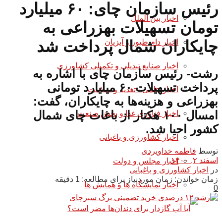
رئیس سازمان چای: ۶۰ میلیارد
اخبار بین الملل
تومان تسهیلات بهزراعی به
اخبار دام طیور و آبزیان
چایکاران شمال پرداخت شد
اخبار صنایع تبدیلی و تکمیلی کشاورزی
رشت- رئیس سازمان چای با اشاره به
پرداخت تسهیلات ۶۰ میلیارد تومانی
اخبار علمی - تغذیه و سلامت
بهزراعی و هزینه‌ها به چایکاران، گفت:
امسال ۱۰۰ هکتار از باغات چای شمال
اخبار فناوری غذا و بخش صنعت
کشور احیا شد.
اخبار کشاورزی و باغبانی
توسط
فاطمه خداویردی
اسفند ۲, ۱۴۰۰
اخبار مجلس و دولت
در
اخبار کشاورزی و باغبانی
زمان خواندن: زمان موردنیاز برای مطالعه: 1 دقیقه
اخبار نمایشگاه ها و همایش ها
0