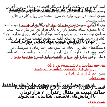
امید گیلان‌پور در گفت‌وگو با خبرنگار اقتصادی ایلنا در مورد آخرین
۶ گیاه و ادویه‌ای که منبع پنهان ویتامین C هستند
وضعیت ورادات مرغ اظهار کرد: کارها طبق روال در حال انجام
شدن است، در مورد واردات مرغ منجمد نیز روال کار در حال
پیگیری است.
وی افزود: مصوبه هیئت وزیران، واردات 50 هزار تن مرغ بوده است
که با مصوبه ستاد تنظیم بازار به 100 هزار تن افزایش یافته است.
معاون توسعه صنایع تبدیلی و کسب‌وکارهای کشاورزی وزارت جهاد
کشاورزی در پاسخ به اینکه گفته می‌شود کیفیت مرغ‌های وارداتی
جهان با افزایش قیمت مواد غذایی مواجه است
مناسب نیست تصریح کرد:‌ نظارت بر سلامت مرغ توسط
دستگاه‌های نظارتی انجام می‌شود یعنی سازمان دامپزشکی بر
کیفیت مرغ‌ها نظارت کامل دارد و باید کیفیت مناسب داشته باشد.
دلیلی وجود ندارد که مرغ بی‌کیفیت وارد کشور شود.
سرویس های خبری:دام طیور و ابزیان
منبع:
خبرگزاری کار ایران
پست قبلی
شایعه وجود کاه در آبلیمو صحت ندارد/ تقلب‌ها فقط
قیمت زعفران ۳۰ درصد از نرخ واقعی کمتر است/
حداکثر قیمت هر مثقال زعفران ۷۰ هزار تومان
با آزمایش‌های تخصصی شناسایی می‌شوند
پست بعدی