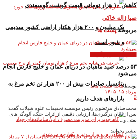
کاهش ١٠ هزار تومانی قیمت گوشت گوسفندی
صبا ژاله خاکی
یک میلیون و ۲۰۰ هزار هکتار اراضی کشور سدیمی
مربوطه
پست ها
و شور است
اخبار دام طیور و آبزیان
۵۳ درصد صید ماهیان در دریای عمان و خلیج فارس انجام
می‌شود
پتانسیل صادرات بیش از ۲۰۰ هزار تن تخم مرغ به
توسط
هانیه سیفی مجد
مرداد ۱۵, ۱۴۰۵
0
بازار‌های هدف داریم
محمدصادق مرتضوی رئیس موسسه تحقیقات علوم شیلات گفت:
پس از پایان درگیری‌ها، ارزیابی دقیقی از اثرات جنگ، آلودگی‌های
نفتی و...
بیشتر بخوانید