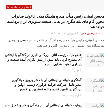
گفتگو و مصاحبه ها
محسن امینی، رئیس هیأت مدیره هلدینگ میلانا :با تولید صادرات
محور، گام های بلند دیگری در تعالی صنعت سلولزی ایران برداشته
خواهد شد
توسط
امیرحسین فتحی
فروردین ۲۳, ۱۴۰۴
0
محسن امینی، رئیس هیأت مدیره هلدینگ میلانا در حاشیه سی و دومین
نمایشگاه بین المللی ایران بیوتی، کلین و صنایع...
عضو هیأت رئیسه اتاق بازرگانی البرز در گفتگو با ایفتاتی
آی مطرح کرد : باید بیش از پیش نگران آینده صنعت و
پایداری امنیت غذایی باشیم
بهمن ۱۴, ۱۴۰۳
گفتگوی خواندنی ایفتاتی آی با دکتر پرویز جهانگیری
مدیرعامل شرکت فرآیند فرآوری زیستی اولین و
بزرگترین تامین کننده مالتودکسترین در کشور
اردیبهشت ۲, ۱۴۰۳
روایت خواندنی ایفتاتی آی ، از زندگی و کار و علایق حاج