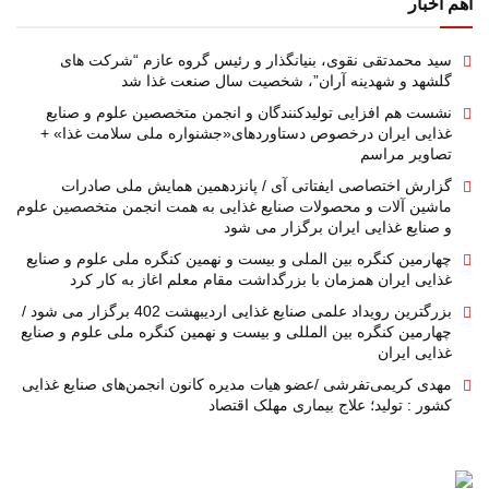
اهم اخبار
سید محمدتقی نقوی، بنیانگذار و رئیس گروه عازم “شرکت های
گلشهد و شهدینه آران”، شخصیت سال صنعت غذا شد
نشست هم افزایی تولیدکنندگان و انجمن متخصصین علوم و صنایع
غذایی ایران درخصوص دستاوردهای«جشنواره ملی سلامت غذا» +
تصاویر مراسم
گزارش اختصاصی ایفتاتی آی / پانزدهمین همایش ملی صادرات
ماشین آلات و محصولات صنایع غذایی به همت انجمن متخصصین علوم
و صنایع غذایی ایران برگزار می شود
چهارمین کنگره بین الملی و بیست و نهمین کنگره ملی علوم و صنایع
غذایی ایران همزمان با بزرگداشت مقام معلم اغاز به کار کرد
بزرگترین رویداد علمی صنایع غذایی اردیبهشت 402 برگزار می شود /
چهارمین کنگره بین المللی و بیست و نهمین کنگره ملی علوم و صنایع
غذایی ایران
مهدی کریمی‌تفرشی /عضو هیات مدیره کانون انجمن‌های صنایع غذایی
کشور : تولید؛ علاج بیماری مهلک اقتصاد