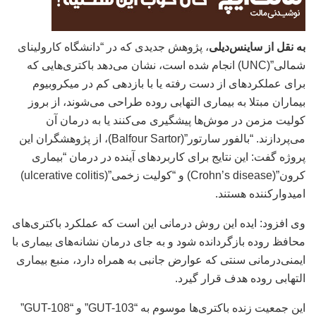
به نقل از ساینس‌دیلی
، پژوهش جدیدی که در “دانشگاه کارولینای
شمالی”(UNC) انجام شده است، نشان می‌دهد باکتری‌هایی که
برای عملکردهای از دست رفته یا با بازدهی کم در میکروبیوم
بیماران مبتلا به بیماری التهابی روده طراحی می‌شوند، از بروز
کولیت مزمن در موش‌ها پیشگیری می‌کنند یا به درمان آن
می‌پردازند. “بالفور سارتور”(Balfour Sartor)، از پژوهشگران این
پروژه گفت: این نتایج برای کاربردهای آینده در درمان “بیماری
کرون”(Crohn’s disease) و “کولیت زخمی”(ulcerative colitis)
امیدوارکننده‌ هستند.
وی افزود: ایده این روش درمانی این است که عملکرد باکتری‌های
محافظ روده بازگردانده شود و به جای درمان نشانه‌های بیماری با
ایمنی‌درمانی سنتی که عوارض جانبی به همراه دارد، منبع بیماری
التهابی روده هدف قرار گیرد.
این جمعیت زنده باکتری‌ها موسوم به “GUT-103” و “GUT-108”