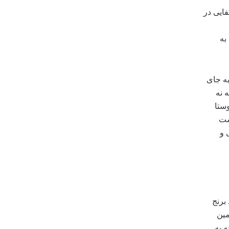
فایی در
به
به جای
 نه
وستا
شت
 و
برنج
مین
ه به