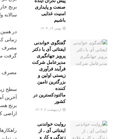
پیش نگران آینده
صنعت و پایداری
امنیت غذایی
سالانه و
باشیم
بهمن ۱۴, ۱۴۰۳
در همین 
زمانی که
گفتگوی خواندنی
ایفتاتی آی با دکتر
پرویز جهانگیری
گرفت مش
مدیرعامل شرکت
فرآیند فرآوری
مصرف برنج در
زیستی اولین و
بزرگترین تامین
کننده
سطح زیر
مالتودکسترین در
کشور
اردیبهشت ۲, ۱۴۰۳
اراضی ک
روایت خواندنی
راهکارها
ایفتاتی آی ، از
زندگی و کار و
در تولید