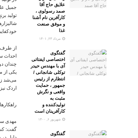
علایق حاج آقا
جمیل علی
صمد رسولوی ،
تولید بر
کارآفرین نام آشنا
شالیزاره
و موفق صنعت
غذا
خودکفایی
مرداد ۲۳, ۱۴۰۱
از طرف د
گفتگوی
احداث سد
اختصاصی ایفتاتی
چندان دور
آی با مهندس حیدر
یکی از م
توکلی شانجانی /
انتظارم از رئیس
می‌شد زم
جمهور ، حمایت
اردک نیز
واقعی و نگرش
مثبت به
تولیدکننده و
راهکارها
کارآفرینان است
شهریور ۶, ۱۴۰۰
مهدی سر
گفت: کشو
گفتگوی
دلیل در 