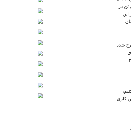
 تن در
این
ان
رح شده
ی
: ما در کشور حدود ۲ تا ۲.۱
نیم،
ین کاری
ر