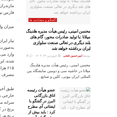
مازندران
فارس نیز 
گفتگو و مصاحبه ها
میزان وا
محسن امینی، رئیس هیأت مدیره هلدینگ
میلانا :با تولید صادرات محور، گام های
بلند دیگری در تعالی صنعت سلولزی
ایران برداشته خواهد شد
توسط
امیرحسین فتحی
فروردین ۲۳, ۱۴۰۴
0
محسن امینی، رئیس هیأت مدیره هلدینگ
۶۱۵ هزار تن برنج وارد کشور شده بود.
میلانا در حاشیه سی و دومین نمایشگاه بین
مصرف سر
المللی ایران بیوتی، کلین و صنایع...
عضو هیأت رئیسه
اتاق بازرگانی
خارجی مص
البرز در گفتگو با
سرانه م
ایفتاتی آی مطرح
برنج در 
کرد : باید بیش از