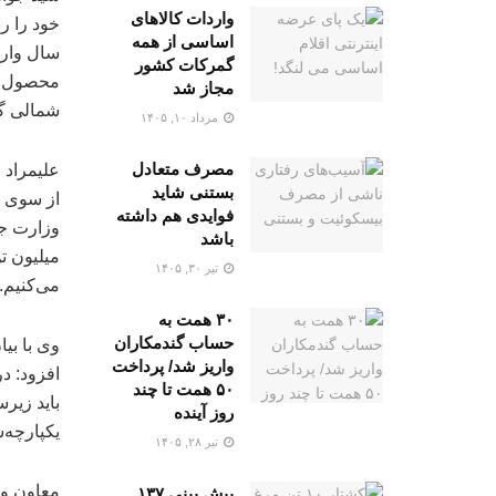
واردات کالاهای
خود را ر
اساسی از همه
سال وارد
گمرکات کشور
محصول اس
مجاز شد
شمالی گی
مرداد ۱۰, ۱۴۰۵
مصرف متعادل
علیمراد 
بستنی شاید
از سوی و
فوایدی هم داشته
باشد
تیر ۳۰, ۱۴۰۵
می‌کنیم.
۳۰ همت به
حساب گندمکاران
وی با بی
واریز شد/ پرداخت
افزود: د
۵۰ همت تا چند
باید زیر
روز آینده
یکپارچه‌
تیر ۲۸, ۱۴۰۵
معاون وز
پیش بینی ۱۳۷