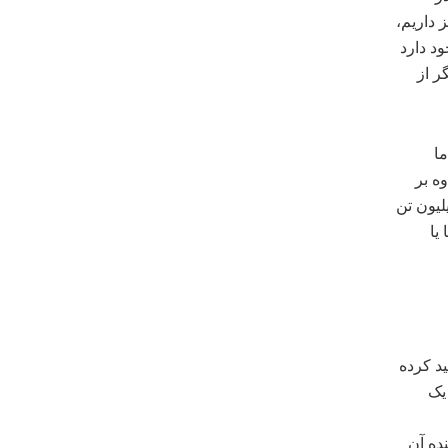
 داریم،
یمتر بارندگی وجود دارد
ر از
ما
اوه بر
ه میلیون تن
یا
 ۳۴۷ هزار و ۲۹۰تن برنج تولید کرده
یک
د کننده آن