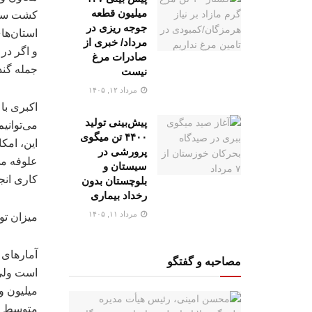
میلیون قطعه
کشت سوم 
جوجه ریزی در
مرداد/ خبری از
و اگر در
صادرات مرغ
جمله گند
نیست
مرداد ۱۲, ۱۴۰۵
اکبری با
پیش‌بینی تولید
۴۴۰۰ تن میگوی
پرورشی در
علوفه می
سیستان و
کاری انج
بلوچستان بدون
رخداد بیماری
مرداد ۱۱, ۱۴۰۵
میزان تو
مصاحبه و گفتگو
است ولی 