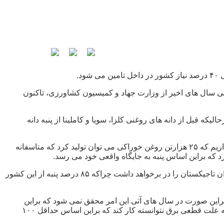
به دانه حذف شد که به رغم پیگیری های متعدد طی سال های اخیر از وزارت جهاد و کمیسیون کشاورزی، تاکنون
لا نیست، درحالیکه قبل از دانه های روغنی کلزا، سویا و کاملینا از پنبه دانه
مدیرعامل صندوق پنبه با تاکید برپرداخت مابه التفاوت ۲۰۰ میلیون دلار ارز پنبه به تولید داخل بیان کرد: امسال حداقل ۱۵۰ هزارتن تخم‌پنبه داریم که ۲۵ هزارتن روغن خوراکی می توان تولید کرد که متاسفانه
به گفته وی، بی توجهی به پنبه دانه منجر به کاهش سطح زیرکشت در سال های آتی خواهد شد که این امر افزایش واردات و کمک به کشاورزان تاجیکستان را در برخواهد داشت چراکه ۸۵ درصد پنبه از این کشور
یراین صورت در سال های آتی این امر محقق نمی شود که براین
اساس جای این سوال مطرح است که چرا وزارت جهاد تجدید نظری در برنامه نمی کند. گفتنی است امسال صنعت نساجی با تمام ظرفیت به علت قطعی برق نتوانسته کار کند که براین اساس حداقل ۱۰۰