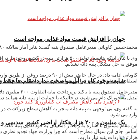
جهان با افزایش قیمت مواد غذایی مواجه است
محمدحسین کاویانی مدیرعامل صندوق پنبه گفت: بنابر آمار سالانه ۱۸۰ تا ۲۰۰ هزارتن پنبه مورد نیاز صتعت نساجی است که در شرایط فعلی ۴۰ درصد نیاز کشور در داخل تامین می شود.
موفق به حل مشکل پنبه دانه نشدیم.
کاویانی ادامه داد: در حال حاضر 
شایعه وجود کاه در آبلیمو صحت ندارد/ تقلب‌ها فقط
استفاده می شد که براین اساس حمایت از پنبه دانه همانند دیگر دانه 
تبدیل به خوراک دام می شود، درحالیکه با حمایت از پنبه دانه همانند دیگر دانه های روغنی می توان از خروج ۲۵ هزارتن ارز ر
وارد می شود.
یک میلیون و ۲۰۰ هزار هکتار اراضی کشور سدیمی و شور است
این مقام مسئول با اشاره به راهکار دستیابی به خودکفایی پنبه گفت
هزارتن واردات پنبه نیاز داریم.