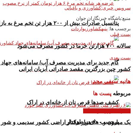
سرویس خبری:کشاورزی و باغبانی
منبع:باشگاه خبرنگاران جوان
پتانسیل صادرات بیش از ۲۰۰ هزار تن تخم مرغ به بازار‌های هدف داریم
برچسب ها:
پنبه
کشاورزی
واردات
پست قبلی
سالانه ۷۰۰ هزارتن خرما در کشور مصرف می‌شود
پست بعدی
گام جدید برای مدیریت مصرف آب/ سامانه‌های جهاد 
کشور چین بزرگترین مقصد صادراتی آبزیان ایرانی
هانیه سیفی مجد
مربوطه
پست ها
کشف صدها قرص نان از خانه‌ای در اراک
اخبار کشاورزی و باغبانی
برچسب های پرطرفدار
یک میلیون و ۲۰۰ هزار هکتار اراضی کشور سدیمی و شور است