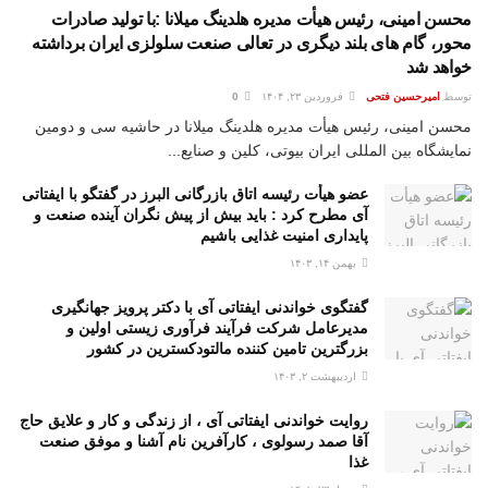
محسن امینی، رئیس هیأت مدیره هلدینگ میلانا :با تولید صادرات
محور، گام های بلند دیگری در تعالی صنعت سلولزی ایران برداشته
خواهد شد
توسط
امیرحسین فتحی
فروردین ۲۳, ۱۴۰۴
0
محسن امینی، رئیس هیأت مدیره هلدینگ میلانا در حاشیه سی و دومین
نمایشگاه بین المللی ایران بیوتی، کلین و صنایع...
عضو هیأت رئیسه اتاق بازرگانی البرز در گفتگو با ایفتاتی
آی مطرح کرد : باید بیش از پیش نگران آینده صنعت و
پایداری امنیت غذایی باشیم
بهمن ۱۴, ۱۴۰۳
گفتگوی خواندنی ایفتاتی آی با دکتر پرویز جهانگیری
مدیرعامل شرکت فرآیند فرآوری زیستی اولین و
بزرگترین تامین کننده مالتودکسترین در کشور
اردیبهشت ۲, ۱۴۰۳
روایت خواندنی ایفتاتی آی ، از زندگی و کار و علایق حاج
آقا صمد رسولوی ، کارآفرین نام آشنا و موفق صنعت
غذا