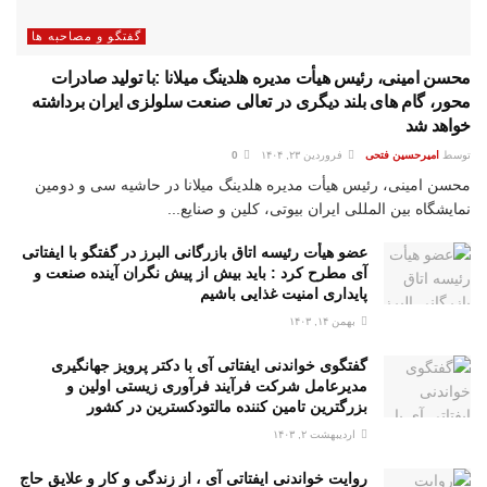
گفتگو و مصاحبه ها
محسن امینی، رئیس هیأت مدیره هلدینگ میلانا :با تولید صادرات
محور، گام های بلند دیگری در تعالی صنعت سلولزی ایران برداشته
خواهد شد
توسط
امیرحسین فتحی
فروردین ۲۳, ۱۴۰۴
0
محسن امینی، رئیس هیأت مدیره هلدینگ میلانا در حاشیه سی و دومین
نمایشگاه بین المللی ایران بیوتی، کلین و صنایع...
عضو هیأت رئیسه اتاق بازرگانی البرز در گفتگو با ایفتاتی
آی مطرح کرد : باید بیش از پیش نگران آینده صنعت و
پایداری امنیت غذایی باشیم
بهمن ۱۴, ۱۴۰۳
گفتگوی خواندنی ایفتاتی آی با دکتر پرویز جهانگیری
مدیرعامل شرکت فرآیند فرآوری زیستی اولین و
بزرگترین تامین کننده مالتودکسترین در کشور
اردیبهشت ۲, ۱۴۰۳
روایت خواندنی ایفتاتی آی ، از زندگی و کار و علایق حاج