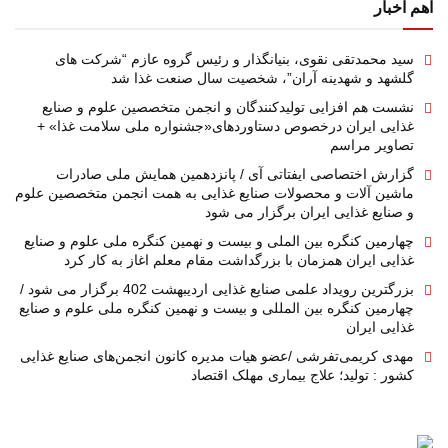
اهم اخبار
سید محمدتقی نقوی، بنیانگذار و رئیس گروه عازم “شرکت های
گلشهد و شهدینه آران”، شخصیت سال صنعت غذا شد
نشست هم افزایی تولیدکنندگان و انجمن متخصصین علوم و صنایع
غذایی ایران درخصوص دستاوردهای«جشنواره ملی سلامت غذا» +
تصاویر مراسم
گزارش اختصاصی ایفتاتی آی / پانزدهمین همایش ملی صادرات
ماشین آلات و محصولات صنایع غذایی به همت انجمن متخصصین علوم
و صنایع غذایی ایران برگزار می شود
چهارمین کنگره بین الملی و بیست و نهمین کنگره ملی علوم و صنایع
غذایی ایران همزمان با بزرگداشت مقام معلم اغاز به کار کرد
بزرگترین رویداد علمی صنایع غذایی اردیبهشت 402 برگزار می شود /
چهارمین کنگره بین المللی و بیست و نهمین کنگره ملی علوم و صنایع
غذایی ایران
مهدی کریمی‌تفرشی /عضو هیات مدیره کانون انجمن‌های صنایع غذایی
کشور : تولید؛ علاج بیماری مهلک اقتصاد